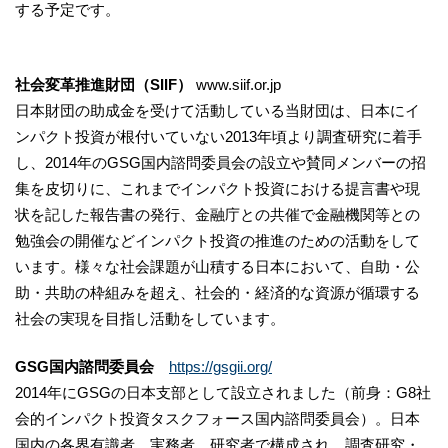
する予定です。
社会変革推進財団（SIIF）
www.siif.or.jp
日本財団の助成金を受けて活動している当財団は、日本にイ
ンパクト投資が根付いていない2013年頃より調査研究に着手
し、2014年のGSG国内諮問委員会の設立や賛同メンバーの招
集を皮切りに、これまでインパクト投資における提言書や現
状を記した報告書の発行、金融庁との共催で金融機関等との
勉強会の開催などインパクト投資の推進のための活動をして
います。様々な社会課題が山積する日本において、自助・公
助・共助の枠組みを超え、社会的・経済的な資源が循環する
社会の実現を目指し活動をしています。
GSG国内諮問委員会
https://gsgii.org/
2014年にGSGの日本支部として設立されました（前身：G8社
会的インパクト投資タスクフォース国内諮問委員会）。日本
国内の各界有識者、実務者、研究者で構成され、調査研究・