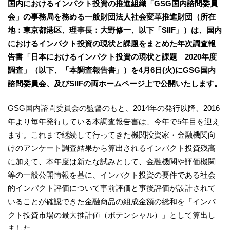
国内におけるインパクト投資の推進組織「GSG国内諮問委員
会」の事務局を務める一般財団法人社会変革推進財団（所在
地：東京都港区、理事長：大野修一、以下「SIIF」）は、国内
におけるインパクト投資の現状と課題をまとめた年次調査報
告書「日本におけるインパクト投資の現状と課題 2020年度
調査」（以下、「本調査報告書」）を4月6日(火)にGSG国内
諮問委員会、及びSIIFの両ホームページ上で公開いたします。
GSG国内諮問委員会の監督のもと、2014年の発行以降、2016
年より毎年発行している本調査報告書は、今年で5年目を迎え
ます。これまで継続して行ってきた機関投資家・金融機関向
けのアンケート調査結果から算出されるインパクト投資残高
に加えて、本年度は新たな試みとして、金融機関や評価機関
等の一般公開情報を基に、インパクト投資の要件である社会
的インパクト評価について事前評価と事後評価が設計されて
いることが確認できた金融商品の組成金額の総和を「インパ
クト投資市場の最大推計値（ポテンシャル）」として算出し
ました。