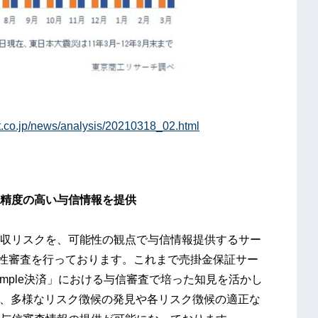
et.co.jp/news/analysis/20210318_02.html
て精度の高い与信情報を提供
延・未回収リスクを、可能性の観点で与信情報提供するサー
定性審査を行っております。これまで売掛金保証サー
Fimple決済」における与信審査で培った知見を活かし
り、多様なリスク徴候の発見や各リスク徴候の適正な