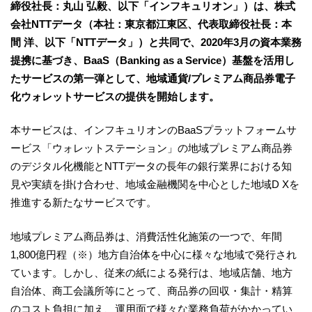
締役社長：丸山 弘毅、以下「インフキュリオン」）は、株式
会社NTTデータ（本社：東京都江東区、代表取締役社長：本
間 洋、以下「NTTデータ」）と共同で、2020年3月の資本業務
提携に基づき、BaaS（Banking as a Service）基盤を活用し
たサービスの第一弾として、地域通貨/プレミアム商品券電子
化ウォレットサービスの提供を開始します。
本サービスは、インフキュリオンのBaaSプラットフォームサ
ービス「ウォレットステーション」の地域プレミアム商品券
のデジタル化機能とNTTデータの長年の銀行業界における知
見や実績を掛け合わせ、地域金融機関を中心とした地域D Xを
推進する新たなサービスです。
地域プレミアム商品券は、消費活性化施策の一つで、年間
1,800億円程（※）地方自治体を中心に様々な地域で発行され
ています。しかし、従来の紙による発行は、地域店舗、地方
自治体、商工会議所等にとって、商品券の回収・集計・精算
のコスト負担に加え、運用面で様々な業務負荷がかかってい