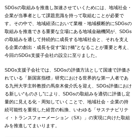
SDGsの取組みを推進し加速させていくためには、地域社会・
企業が当事者として課題意識を持って取組むことが必要で
す。その中で、地域経済において業種・地域横断的にSDGsの
取組みを推進できる重要な立場にある地域金融機関が、SDGs
の取組みを通して持続的に成長する地域社会と、それを支え
る企業の創出・成長を促す“架け橋”となることが重要と考え、
今回のSDGs支援子会社の設立に至りました。
SDGs支援子会社では、SDGsの評価方法として国連で評価さ
れている「新国富指標」研究における世界的な第一人者であ
る九州大学主幹教授の馬奈木俊介氏を迎え、SDGs評価におけ
る新しい“ものさし”により、SDGsの取組みを適切に評価し定
量的に見える化・周知していくことで、地域社会・企業の持
続可能性を重視した経営の転換、いわゆる「サステナビリテ
ィ・トランスフォーメーション（SX）」の実現に向けた取組
みを推進してまいります。