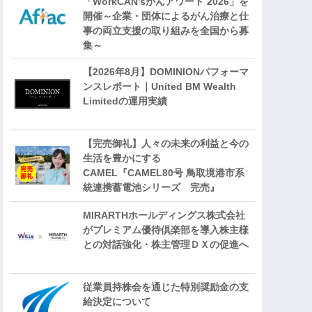
「WorkCAN’sがんアワード 2026」を
開催～企業・団体によるがん治療と仕
事の両立支援の取り組みを全国から募
集～
【2026年8月】DOMINIONパフォーマ
ンスレポート｜United BM Wealth
Limitedの運用実績
【完売御礼】人々の未来の利益と今の
生活を豊かにする
CAMEL『CAMEL80号 鳥取境港市系
統連携蓄電池シリーズ 完売』
MIRARTHホールディングス株式会社
がプレミアム優待倶楽部を導入株主様
との対話強化・株主管理ＤＸの促進へ
従業員持株会を通じた特別奨励金の支
給決定について