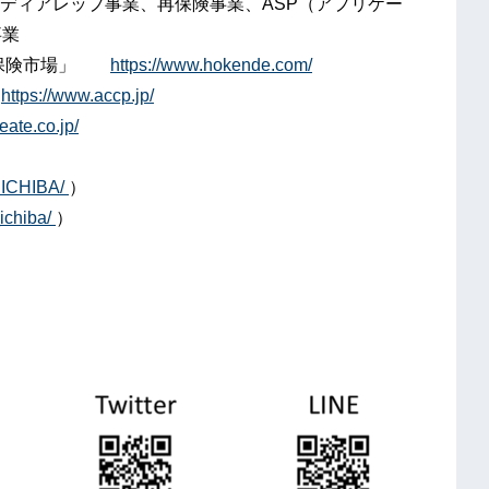
ディアレップ事業、再保険事業、ASP（アプリケー
事業
ト「保険市場」
https://www.hokende.com/
ト
https://www.accp.jp/
ate.co.jp/
NICHIBA/
）
ichiba/
）