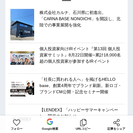
株式会社カルナ、石川県に初進出。
「CARNA BASE NONOICHI」を開設し、北
陸での事業展開を強化
個人投資家向けIRイベント『第13回 個人投
資家サミット』8月22日開催─累計18,000名
超の個人投資家が参加するIRイベント
「社長に買われる人へ」を掲げるHELLO
base、創業4周年でブランド刷新。新ロゴ・
ブランドCM公開・記念セミナー開催
【LENDEX】「ハッピーサマーキャンペー
ン」開催のお知らせ
フォロー
Google検索
URLコピー
記事をシェア