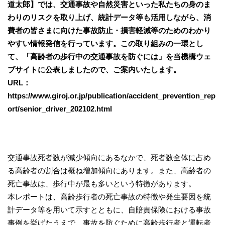
道太郎】では、交通事故や自然災害といった私たちの身のま
わりのリスクを取り上げ、統計データ等も活用しながら、消
費者の皆さまに向けた事故防止・損害軽減等のためのわかり
やすい情報発信を行っています。この取り組みの一環とし
て、「高齢者の歩行中の交通事故を防ぐには」を当機構ウェ
ブサイトに公表しましたので、ご案内いたします。
URL：
https://www.giroj.or.jp/publication/accident_prevention_rep
ort/senior_driver_202102.html
交通事故死者数が減少傾向にあるなかで、死者数全体に占め
る高齢者の割合は概ね増加傾向にあります。また、高齢者の
死亡事故は、歩行中が最も多いという特徴があります。
本レポートは、高齢歩行者の死亡事故の特徴や発生要因を統
計データ等を用いて示すとともに、自賠責保険における事故
事例を挙げたうえで、事故を防ぐために高齢歩行者と運転者