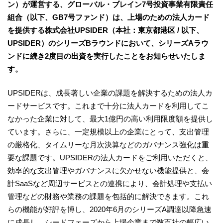
ン）が運営する、グローバル・ブレイン7号投資事業有限責任
組合（以下、GB7号ファンド）は、上場のための法人カード
を提供する株式会社UPSIDER（本社：東京都港区 / 以下、
UPSIDER）のシリーズBラウンドにおいて、シリーズAラウ
ンドに続き2度目の出資を実行したことをお知らせいたしま
す。
UPSIDERは、成長著しい企業の課題を解決するための法人カ
ードサービスです。これまで十分に法人カードを利用してこ
なかった企業に対して、最大1億円の高い利用限度額を提供し
ています。さらに、一定規模以上の企業にとって、支出管理
の厳格化、タイムリーな月次決算などのガバナンス強化は重
要な課題です。UPSIDERの法人カードをご利用いただくと、
効率的な支出管理やガバナンスに欠かせない機能提供と、会
計SaaSなど周辺サービスとの連携により、会計処理や支払い
管理などの財務や業務の課題を包括的に解決できます。これ
らの機能が好評を博し、2020年6月のシリーズA調達以降急速
に成長し、シードフェーズから上場企業まで数百社の幅広い