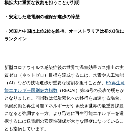
模拡大に重要な役割を担うことが判明
・安定した送電網の確保が進歩の障壁
・米国と中国は上位
2
位を維持、オーストラリアは初の
3
位に
ランクイン
新型コロナウイルス感染症後の世界で温室効果ガス排出の実
質ゼロ（ネットゼロ）目標を達成するには、水素や人工知能
（AI）などの技術進歩が重要な役割を担うことが、
EY
再生可
能エネルギー国別魅力指数
（RECAI）第56号の公表で明らか
となりました。同指数は低炭素化への移行を加速する場合、
気候変動と再生可能エネルギーが引き続き世界の最重要課題
になると強調する一方、より迅速に再生可能エネルギーを選
択するには送電網の安定性確保が大きな障壁になっているこ
とも指摘しています。