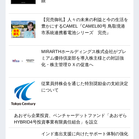
績
【完売御礼】人々の未来の利益と今の生活を
豊かにするCAMEL『CAMEL80号 鳥取境港
市系統連携蓄電池シリーズ 完売』
MIRARTHホールディングス株式会社がプレ
ミアム優待倶楽部を導入株主様との対話強
化・株主管理ＤＸの促進へ
従業員持株会を通じた特別奨励金の支給決定
について
あおぞら企業投資、ベンチャーデットファンド「あおぞら
HYBRID4号投資事業有限責任組合」を設立
インド進出支援に向けたサポート体制の強化