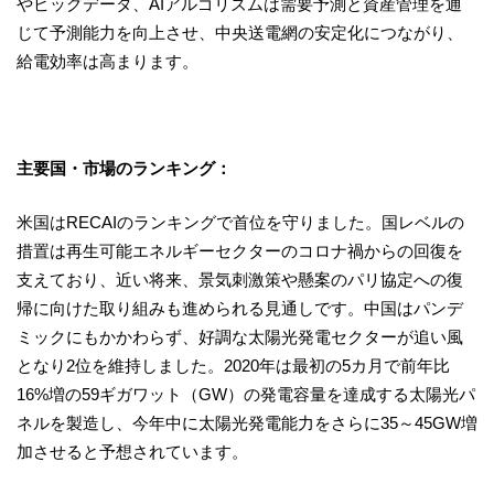
やビッグデータ、AIアルゴリズムは需要予測と資産管理を通
じて予測能力を向上させ、中央送電網の安定化につながり、
給電効率は高まります。
主要国・市場のランキング：
米国はRECAIのランキングで首位を守りました。国レベルの
措置は再生可能エネルギーセクターのコロナ禍からの回復を
支えており、近い将来、景気刺激策や懸案のパリ協定への復
帰に向けた取り組みも進められる見通しです。中国はパンデ
ミックにもかかわらず、好調な太陽光発電セクターが追い風
となり2位を維持しました。2020年は最初の5カ月で前年比
16%増の59ギガワット（GW）の発電容量を達成する太陽光パ
ネルを製造し、今年中に太陽光発電能力をさらに35～45GW増
加させると予想されています。