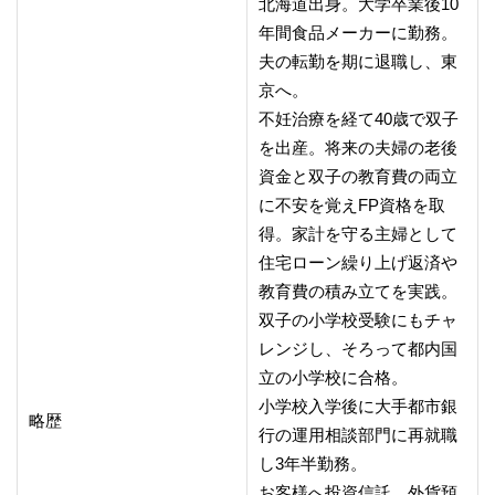
北海道出身。大学卒業後10
年間食品メーカーに勤務。
夫の転勤を期に退職し、東
京へ。
不妊治療を経て40歳で双子
を出産。将来の夫婦の老後
資金と双子の教育費の両立
に不安を覚えFP資格を取
得。家計を守る主婦として
住宅ローン繰り上げ返済や
教育費の積み立てを実践。
双子の小学校受験にもチャ
レンジし、そろって都内国
立の小学校に合格。
小学校入学後に大手都市銀
略歴
行の運用相談部門に再就職
し3年半勤務。
お客様へ投資信託、外貨預