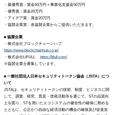
・最優秀賞：賞金50万円＋事業化支援金50万円
・優秀賞：賞金20万円
・アイデア賞：賞金20万円
・協賛企業賞：各協賛企業からご提供いただきます。
■ 協賛企業
・株式会社ブロックチェーンハブ
https://www.blockchainhub.co.jp/
・株式会社LIFULL
https://lifull.com/
※協賛企業を募集しています。
■ 一般社団法人日本セキュリティトークン協会（JSTA）につ
いて
JSTAは、セキュリティトークンの技術、制度、ビジネスに関
して、調査、研究、普及・啓発活動等を通じて、STの品質向
上を図り、STを用いたエコシステムの健全性の確保に努める
とともに、公正かつ自由な経済活動の機会の確保及び促進並