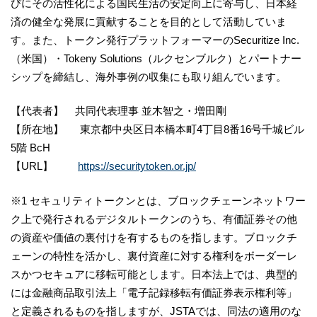
びにその活性化による国民生活の安定向上に寄与し、日本経
済の健全な発展に貢献することを目的として活動していま
す。また、トークン発行プラットフォーマーのSecuritize Inc.
（米国）・Tokeny Solutions（ルクセンブルク）とパートナー
シップを締結し、海外事例の収集にも取り組んでいます。
【代表者】 共同代表理事 並木智之・増田剛
【所在地】 東京都中央区日本橋本町4丁目8番16号千城ビル
5階 BcH
【URL】
https://securitytoken.or.jp/
※1 セキュリティトークンとは、ブロックチェーンネットワー
ク上で発行されるデジタルトークンのうち、有価証券その他
の資産や価値の裏付けを有するものを指します。ブロックチ
ェーンの特性を活かし、裏付資産に対する権利をボーダーレ
スかつセキュアに移転可能とします。日本法上では、典型的
には金融商品取引法上「電子記録移転有価証券表示権利等」
と定義されるものを指しますが、JSTAでは、同法の適用のな