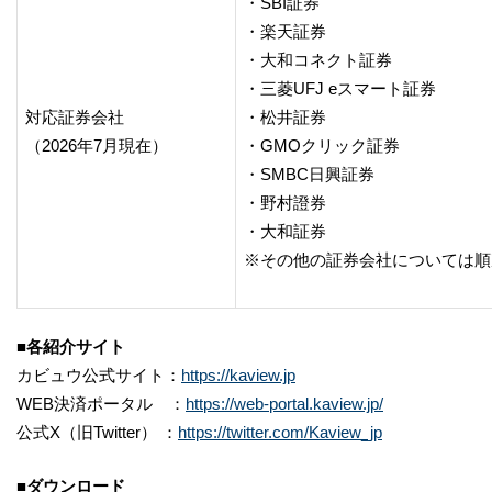
・SBI証券
・楽天証券
・大和コネクト証券
・三菱UFJ eスマート証券
対応証券会社
・松井証券
（2026年7月現在）
・GMOクリック証券
・SMBC日興証券
・野村證券
・大和証券
※その他の証券会社については順
■各紹介サイト
カビュウ公式サイト：
https://kaview.jp
WEB決済ポータル ：
https://web-portal.kaview.jp/
公式X（旧Twitter） ：
https://twitter.com/Kaview_jp
■ダウンロード