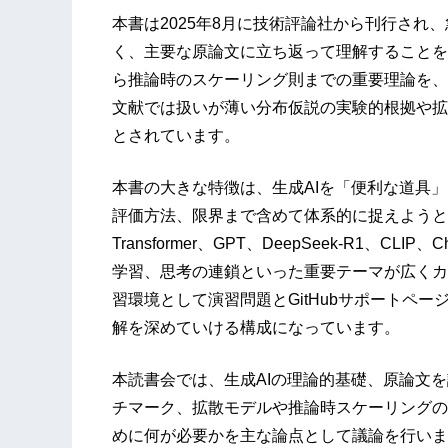
本書は2025年8月に技術評論社から刊行され
く、主要な原論文に立ち返って理解することを目指
ら推論時のスケーリング則までの重要理論を、
文献では扱いが薄い分布仮説の実験的根拠や拡
とされています。
本書の大きな特徴は、生成AIを「便利な道具
評価方法、限界まで含めて体系的に捉えようと
Transformer、GPT、DeepSeek-R1、CL
学習、思考の連鎖といった重要テーマが広くカ
習環境として演習問題とGitHubサポートペ
解を深めていける構成になっています。
本読書会では、生成AIの理論的基礎、原論文を読む
チマーク、拡散モデルや推論時スケーリングの
めに何が必要かを主な論点として議論を行いま