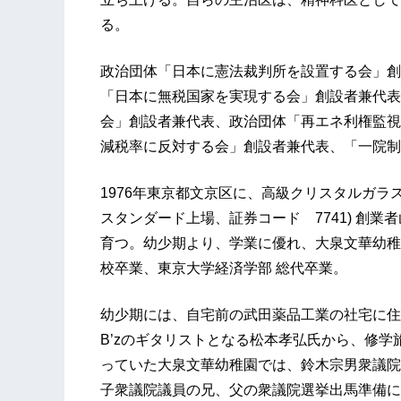
る。
政治団体「日本に憲法裁判所を設置する会」創
「日本に無税国家を実現する会」創設者兼代表
会」創設者兼代表、政治団体「再エネ利権監視
減税率に反対する会」創設者兼代表、「一院制
1976年東京都文京区に、高級クリスタルガラ
スタンダード上場、証券コード 7741) 創
育つ。幼少期より、学業に優れ、大泉文華幼稚
校卒業、東京大学経済学部 総代卒業。
幼少期には、自宅前の武田薬品工業の社宅に住
B’zのギタリストとなる松本孝弘氏から、修
っていた大泉文華幼稚園では、鈴木宗男衆議院
子衆議院議員の兄、父の衆議院選挙出馬準備に