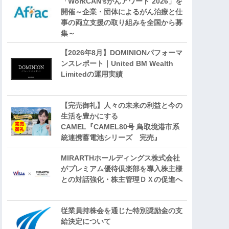
「WorkCAN’sがんアワード 2026」を
開催～企業・団体によるがん治療と仕
事の両立支援の取り組みを全国から募
集～
【2026年8月】DOMINIONパフォーマ
ンスレポート｜United BM Wealth
Limitedの運用実績
【完売御礼】人々の未来の利益と今の
生活を豊かにする
CAMEL『CAMEL80号 鳥取境港市系
統連携蓄電池シリーズ 完売』
MIRARTHホールディングス株式会社
がプレミアム優待倶楽部を導入株主様
との対話強化・株主管理ＤＸの促進へ
従業員持株会を通じた特別奨励金の支
給決定について