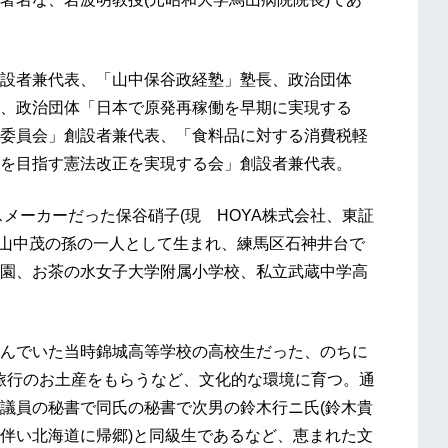
設者兼代表、「山中保谷政経塾」塾長、政治団体
、政治団体「日本で原発再稼働を早期に実現する
委員会」創設者兼代表、「食料品に対する消費税軽
を目指す憲法改正を実現する会」創設者兼代表。
スメーカーだった保谷硝子(現 HOYA株式会社、東証
業者山中茂の孫の一人として生まれ、練馬区石神井台で
園、お茶の水女子大学附属小学校、私立武蔵中学高
んでいた当時錦城高等学校の高校生だった、のちに
学旅行のお土産をもらうなど、文化的な環境に育つ。通
議員の秘書で同氏の秘書で次男の鈴木行ニ氏(鈴木貴
伴い北海道に帰郷)と同級生であるなど、恵まれた文