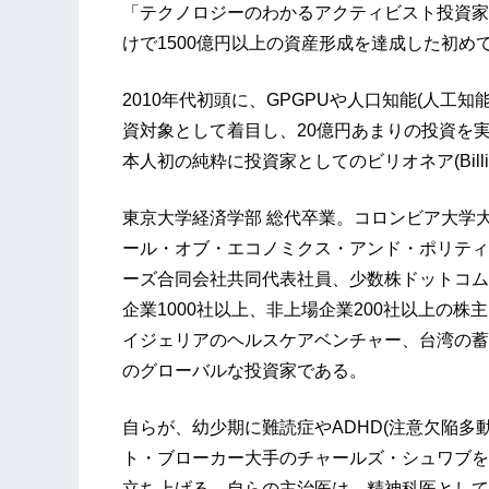
「テクノロジーのわかるアクティビスト投資家
けで1500億円以上の資産形成を達成した初め
2010年代初頭に、GPGPUや人口知能(人工知能
資対象として着目し、20億円あまりの投資を実
本人初の純粋に投資家としてのビリオネア(Billio
東京大学経済学部 総代卒業。コロンビア大学
ール・オブ・エコノミクス・アンド・ポリティ
ーズ合同会社共同代表社員、少数株ドットコム
企業1000社以上、非上場企業200社以上の
イジェリアのヘルスケアベンチャー、台湾の蓄
のグローバルな投資家である。
自らが、幼少期に難読症やADHD(注意欠陥多
ト・ブローカー大手のチャールズ・シュワブを
立ち上げる。自らの主治医は、精神科医として