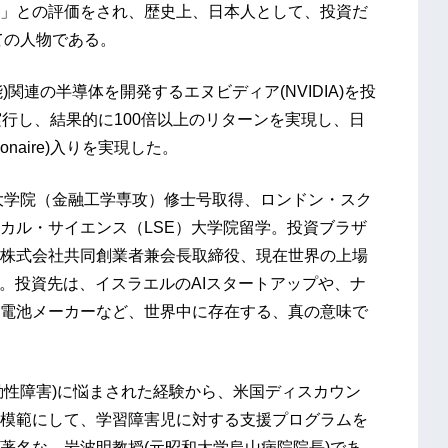
」との評価をされ、歴史上、日本人として、投資だ
ての人物である。
)関連の半導体を開発するエヌビディア(NVIDIA)を投
行し、結果的に100倍以上のリターンを実現し、日
naire)入りを実現した。
大学院（金融工学専攻）修士号取得、ロンドン・スク
カル・サイエンス（LSE）大学院留学。投資ブラザ
株式会社共同創業者兼会長取締役、現在世界の上場
株主。投資先は、イスラエルのAIスタートアップや、ナ
電池メーカーなど、世界中に存在する、真の意味で
動性障害)に悩まされた経験から、米国ディスカウン
模範にして、学習障害児に対する支援プログラムを
著名な、岩波明教授(元昭和大学烏山病院院長)であ