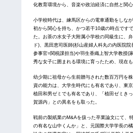
化教育環境から、音楽や政治経済に自然と関心
小学校時代は、練馬区からの電車通勤をしなが
初から関心を持ち、かつ若干10歳の時点です
た。お茶の水女子大附属小学校の同級生に、弁
ド)、黒田恵司医師(杉山産婦人科丸の内医院院
参事官=関税課担当)や羽生香織上智大学教授(
秀な女子に囲まれる環境に育ったため、現在も
幼少期に祖母から生前贈与された数百万円を株
資の能力は、大学生時代にも有名であり、東京
植田和男ゼミでも有名であり、「植田ゼミきっ
賀源内」との異名をも取った。
戦前の製紙業のM&Aを扱った卒業論文にて、
の有名な山中くんか」と、元国際大学学長の橘