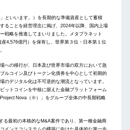
C」といいます。）を長期的な準備資産として蓄積
することを経営理念に掲げ、2024年以降、国内上場
ー戦略を推進してまいりました。メタプラネット
有純資産4,576億円）を保有し、世界第３位・日本第１位
。
場への移行が、日本及び世界市場の双方において急
ブルコイン及びトークン化債券を中心として初期的
場のデジタル化は不可逆的な潮流となっています。
ビットコインを中核に据えた金融プラットフォーム
ject Nova（※）」をグループ全体の中長期戦略
実体化する最初の本格的なM&A案件であり、第一種金融商
コインエコシステムの構築に向けた具体的な第一歩