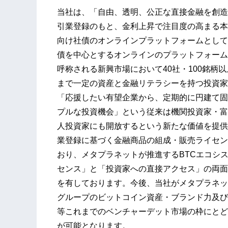
当社は、「自由、透明、公正な直接金融を創造
引業登録のもと、金利上昇で注目度の高まる本
向け社債のオンラインプラットフォームとして
債を中心とするオンラインのプラットフォーム
呼称される新興市場において40社・100銘柄
まで一定の資産と金融リテラシーを持つ投資家
「応援したい有望企業から、定期的に円建て固
プルな投資機会」という従来は機関投資家・富
人投資家にも開放するという新たな価値を提供
業登録に基づく金融商品の組成・販売ライセン
おり、メタプラネットが推進するBTCエコシ
センス」と「投資家への直接アクセス」の両面
を有しております。今後、当社がメタプラネッ
グループのビットコイン資産・ブランド力及び
等これまでのベンチャーデット市場の枠にとど
が可能となります。