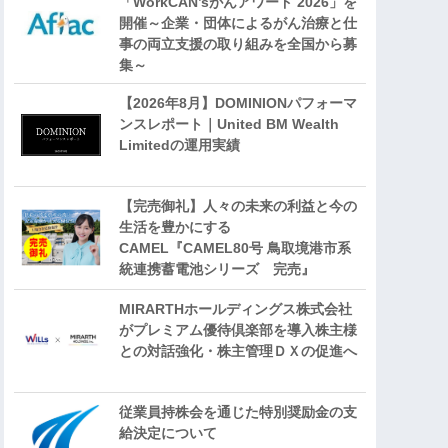
「WorkCAN’sがんアワード 2026」を
開催～企業・団体によるがん治療と仕
事の両立支援の取り組みを全国から募
集～
【2026年8月】DOMINIONパフォーマ
ンスレポート｜United BM Wealth
Limitedの運用実績
【完売御礼】人々の未来の利益と今の
生活を豊かにする
CAMEL『CAMEL80号 鳥取境港市系
統連携蓄電池シリーズ 完売』
MIRARTHホールディングス株式会社
がプレミアム優待倶楽部を導入株主様
との対話強化・株主管理ＤＸの促進へ
従業員持株会を通じた特別奨励金の支
給決定について