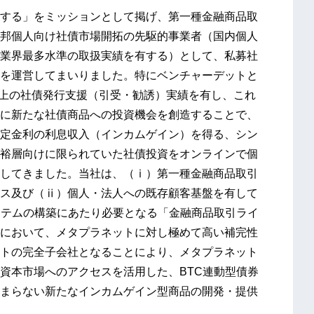
する」をミッションとして掲げ、第一種金融商品取
邦個人向け社債市場開拓の先駆的事業者（国内個人
業界最多水準の取扱実績を有する）として、私募社
を運営してまいりました。特にベンチャーデットと
以上の社債発行支援（引受・勧誘）実績を有し、これ
に新たな社債商品への投資機会を創造することで、
定金利の利息収入（インカムゲイン）を得る、シン
裕層向けに限られていた社債投資をオンラインで個
してきました。当社は、（ⅰ）第一種金融商品取引
ス及び（ⅱ）個人・法人への既存顧客基盤を有して
ステムの構築にあたり必要となる「金融商品取引ライ
において、メタプラネットに対し極めて高い補完性
トの完全子会社となることにより、メタプラネット
資本市場へのアクセスを活用した、BTC連動型債券
まらない新たなインカムゲイン型商品の開発・提供