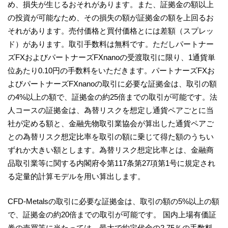
め、損失が生じるおそれがあります。また、証拠金の額以上
の投資が可能なため、その損失の額が証拠金の額を上回るお
それがあります。売付価格と買付価格とには差額（スプレッ
ド）があります。取引手数料は無料です。ただしパートナー
ズFXおよびパートナーズFXnanoの受渡取引に限り、1通貨単
位あたり0.10円の手数料をいただきます。パートナーズFXお
よびパートナーズFXnanoの取引に必要な証拠金は、取引の額
の4%以上の額で、証拠金の約25倍までの取引が可能です。法
人コースの証拠金は、為替リスクを想定し通貨ペアごとに当
社が定める額と、金融先物取引業協会が算出した通貨ペアご
との為替リスク想定比率を取引の額に乗じて得た額のうちい
ずれか大きい額とします。為替リスク想定比率とは、金融商
品取引業等に関する内閣府令第117条第27項第1号に規定され
る定量的計算モデルを用い算出します。
CFD-Metalsの取引に必要な証拠金は、取引の額の5%以上の額
で、証拠金の約20倍までの取引が可能です。 国内上場有価証
券の売買等に当たっては、最大で約定代金の2.75％の手数料