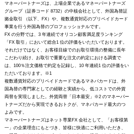
マネーパートナーズは、上場企業であるマネーパートナーズ
グループ（証券コード 8732）の中核会社として、外国為替証
拠金取引 （以下、FX）や、複数通貨対応のプリペイドカード
事業を行う外国為替のプロフェッショナルです。
FX の分野では、3 年連続でオリコン顧客満足度ランキング
「FX 取引」において総合1 位の評価をいただいております。
それだけではなく、お客様目線でのお取引環境の整備に長年
こだわり続け、お取引で重要な注文の約定における調査で
は、100％注文価格で約定を記録し、10 年連続1 位の評価をい
ただいております。※1
複数通貨対応のプリペイドカードであるマネパカードは、外
国為替の専門家としての経験と実績から、低コストでの外貨
両替を実現しました。外貨両替「日本最安」※2 のマネーパー
トナーズだから実現できるおトクが、マネパカード最大のつ
よみです。
マネーパートナーズはネット専業FX 会社として、「お客様第
一」の企業理念にもとづき、皆様に快適にご利用いただき、