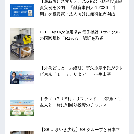
【最新版】スマサテ、756名の不動産投資融
資実例を公開、「融資事例大全2026上半
期」を投資家・法人向けに無料配布開始
EPC Japanが使用済み電子機器リサイクル
の国際規格「R2ver3」認証を取得
【外為どっとコム総研】宇栄原宗平氏がテレ
ビ東京「モーサテサタデー」へ生出演！
トラノコPLUS利回りファンド ご家族・ご
友人と一緒に利回り投資のチャンス
【SBIいきいき少短】SBIグループと日本マ