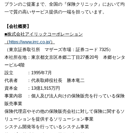
プランのご提案まで、全国の『保険クリニック』において均
一で質の高いサービス提供の一端を担っています。
【会社概要】
■株式会社アイリックコーポレーション
（
https://www.irrc.co.jp/
）
（東京証券取引所 マザーズ市場：証券コード 7325）
本社所在地：東京都文京区本郷二丁目27番20号 本郷センタ
ービル4階
設立 ：1995年7月
代表者 ：代表取締役社長 勝本竜二
資本金 ：13億1,915万円
事業内容 ：個人及び法人向けの保険販売を行っている保険
販売事業
保険代理店やその他の保険販売会社に対して保険に関するソ
リューションを提供するソリューション事業
システム開発等を行っているシステム事業