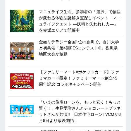
マニュライフ生命、参加者の「選択」で物語
が変わる体験型謎解き宝探しイベント「マニ
ュライフクエスト ―妖精と失われし力―」
を赤坂エリアで開催中
金融リテラシー全国1位の香川で、香川大学
と初共催「第4回FESコンテスト®」香川県
地区大会が始動
【ファミリーマート×ポケットカード】ファ
ミマカード限定！ファミリーマート創立45
周年記念 コラボキャンペーン開催
「いまの住宅ローンを、もっと安く！もっと
賢く！」生見愛瑠さんとチョコレートプラネ
ットさんが共演!! 日本住宅ローンTVCMが8
月8日より放映開始！