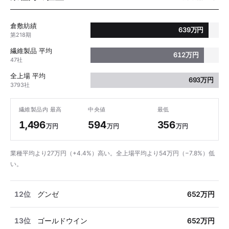
倉敷紡績
639万円
第218期
繊維製品 平均
612万円
47社
全上場 平均
693万円
3793社
繊維製品内 最高
中央値
最低
1,496
594
356
万円
万円
万円
業種平均より27万円（+4.4%）高い。全上場平均より54万円（−7.8%）低
い。
12位
グンゼ
652万円
13位
ゴールドウイン
652万円