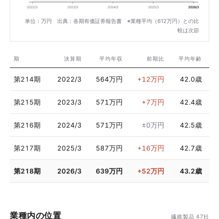
2022/3
2023/3
2024/3
2025/3
2026/3
単位：万円 出典：各期有価証券報告書 ※業種平均（612万円）との比
較は次節
期
決算期
平均年収
前期比
平均年齢
第214期
2022/3
564万円
+12万円
42.0歳
第215期
2023/3
571万円
+7万円
42.4歳
第216期
2024/3
571万円
±0万円
42.5歳
第217期
2025/3
587万円
+16万円
42.7歳
第218期
2026/3
639万円
+52万円
43.2歳
業種内の位置
繊維製品 47社