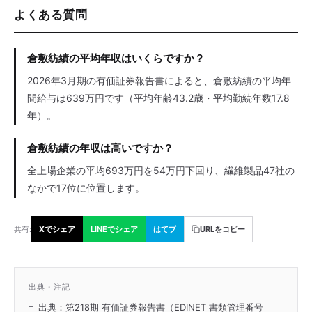
よくある質問
倉敷紡績の平均年収はいくらですか？
2026年3月期の有価証券報告書によると、倉敷紡績の平均年
間給与は639万円です（平均年齢43.2歳・平均勤続年数17.8
年）。
倉敷紡績の年収は高いですか？
全上場企業の平均693万円を54万円下回り、繊維製品47社の
なかで17位に位置します。
共有:
Xでシェア
LINEでシェア
はてブ
URLをコピー
出典・注記
出典：第218期 有価証券報告書（EDINET 書類管理番号