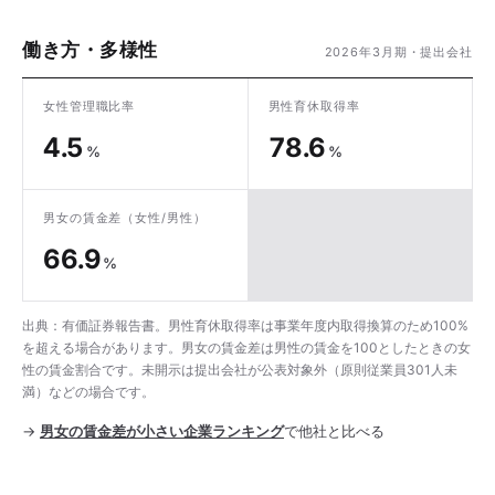
働き方・多様性
2026年3月期・提出会社
女性管理職比率
男性育休取得率
4.5
78.6
%
%
男女の賃金差
（女性/男性）
66.9
%
出典：有価証券報告書。男性育休取得率は事業年度内取得換算のため100%
を超える場合があります。男女の賃金差は男性の賃金を100としたときの女
性の賃金割合です。未開示は提出会社が公表対象外（原則従業員301人未
満）などの場合です。
→
男女の賃金差が小さい企業ランキング
で他社と比べる