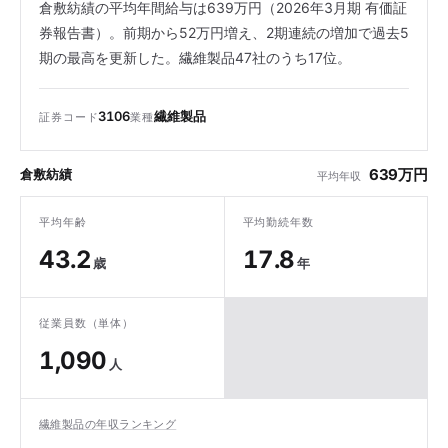
倉敷紡績の平均年間給与は639万円（2026年3月期 有価証
券報告書）。前期から52万円増え、2期連続の増加で過去5
期の最高を更新した。繊維製品47社のうち17位。
3106
繊維製品
証券コード
業種
639万円
倉敷紡績
平均年収
平均年齢
平均勤続年数
43.2
17.8
歳
年
従業員数（単体）
1,090
人
繊維製品の年収ランキング