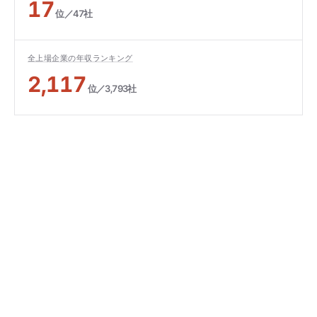
17
位／47社
全上場企業の年収ランキング
2,117
位／3,793社