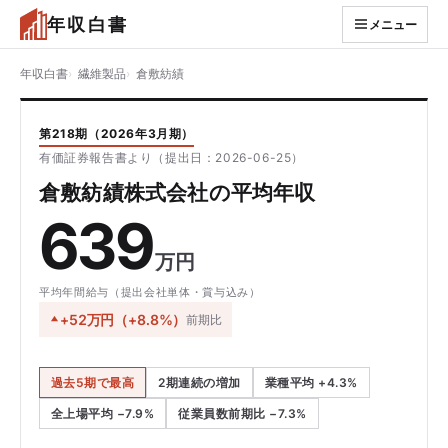
年収白書
メニュー
年収白書
繊維製品
倉敷紡績
第218期（2026年3月期）
有価証券報告書より（提出日：2026-06-25）
倉敷紡績株式会社の平均年収
639
万円
平均年間給与（提出会社単体・賞与込み）
+52万円（+8.8%）
前期比
過去5期で最高
2期連続の増加
業種平均 +4.3%
全上場平均 −7.9%
従業員数前期比 −7.3%