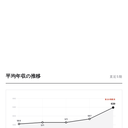
平均年収の推移
直近5期
680
過去5期最高
639
640
587
600
571
564
560
571