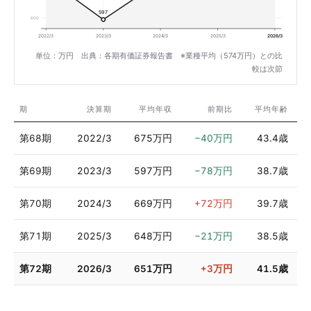
597
600
2022/3
2023/3
2024/3
2025/3
2026/3
単位：万円 出典：各期有価証券報告書 ※業種平均（574万円）との比
較は次節
期
決算期
平均年収
前期比
平均年齢
第68期
2022/3
675万円
−40万円
43.4歳
第69期
2023/3
597万円
−78万円
38.7歳
第70期
2024/3
669万円
+72万円
39.7歳
第71期
2025/3
648万円
−21万円
38.5歳
第72期
2026/3
651万円
+3万円
41.5歳