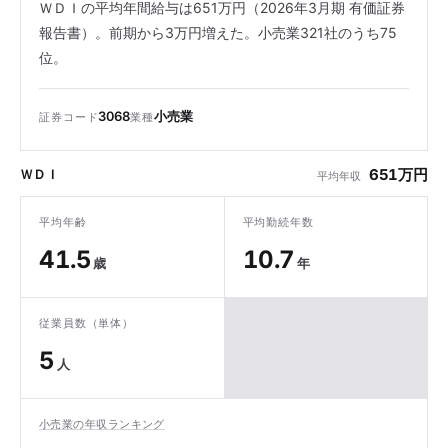
ＷＤＩの平均年間給与は651万円（2026年3月期 有価証券
報告書）。前期から3万円増えた。小売業321社のうち75
位。
3068
小売業
証券コード
業種
651万円
ＷＤＩ
平均年収
平均年齢
平均勤続年数
41.5
10.7
歳
年
従業員数（単体）
5
人
小売業の年収ランキング