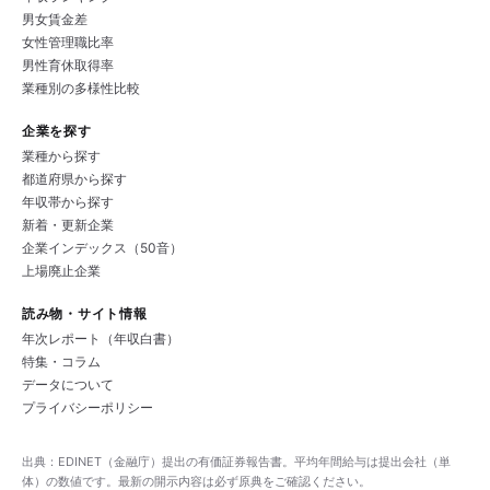
男女賃金差
女性管理職比率
男性育休取得率
業種別の多様性比較
企業を探す
業種から探す
都道府県から探す
年収帯から探す
新着・更新企業
企業インデックス（50音）
上場廃止企業
読み物・サイト情報
年次レポート（年収白書）
特集・コラム
データについて
プライバシーポリシー
出典：EDINET（金融庁）提出の有価証券報告書。平均年間給与は提出会社（単
体）の数値です。最新の開示内容は必ず原典をご確認ください。