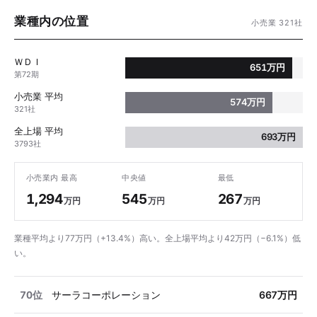
業種内の位置
小売業 321社
ＷＤＩ
651万円
第72期
小売業 平均
574万円
321社
全上場 平均
693万円
3793社
小売業内 最高
中央値
最低
1,294
545
267
万円
万円
万円
業種平均より77万円（+13.4%）高い。全上場平均より42万円（−6.1%）低
い。
70位
サーラコーポレーション
667万円