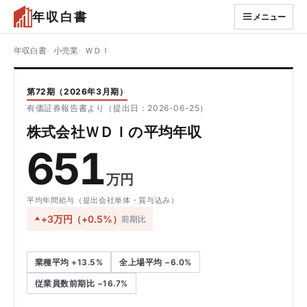
年収白書
メニュー
年収白書
小売業
ＷＤＩ
第72期（2026年3月期）
有価証券報告書より（提出日：2026-06-25）
株式会社ＷＤＩの平均年収
651
万円
平均年間給与（提出会社単体・賞与込み）
+3万円（+0.5%）
前期比
業種平均 +13.5%
全上場平均 −6.0%
従業員数前期比 −16.7%