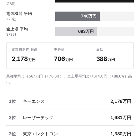
第8期
電気機器 平均
740万円
228社
全上場 平均
693万円
3793社
電気機器内 最高
中央値
最低
2,178
706
388
万円
万円
万円
業種平均より567万円（+76.6%）、全上場平均より614万円（+88.6%）高
い。
1位
キーエンス
2,178万円
2位
レーザーテック
1,681万円
3位
東京エレクトロン
1,380万円