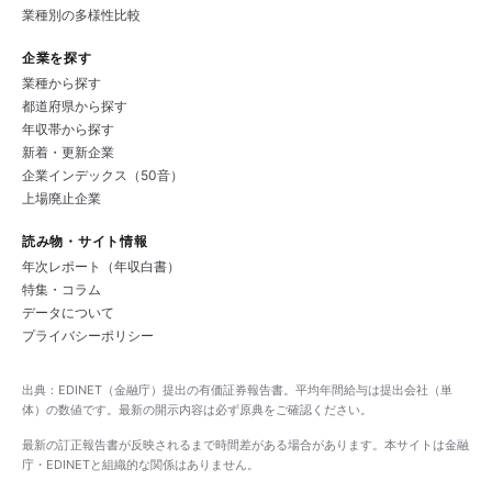
業種別の多様性比較
企業を探す
業種から探す
都道府県から探す
年収帯から探す
新着・更新企業
企業インデックス（50音）
上場廃止企業
読み物・サイト情報
年次レポート（年収白書）
特集・コラム
データについて
プライバシーポリシー
出典：EDINET（金融庁）提出の有価証券報告書。平均年間給与は提出会社（単
体）の数値です。最新の開示内容は必ず原典をご確認ください。
最新の訂正報告書が反映されるまで時間差がある場合があります。本サイトは金融
庁・EDINETと組織的な関係はありません。