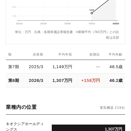
1,200
1,149
1,125
2022/3
2023/3
2024/3
2025/3
2026/3
単位：万円 出典：各期有価証券報告書 ※業種平均（740万円）との比
較は次節
期
決算期
平均年収
前期比
平均年齢
第7期
2025/3
1,149万円
—
46.5歳
第8期
2026/3
1,307万円
+158万円
46.2歳
業種内の位置
電気機器 228社
キオクシアホールディ
1,307万円
ングス