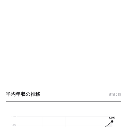
平均年収の推移
直近2期
1,350
1,307
1,275