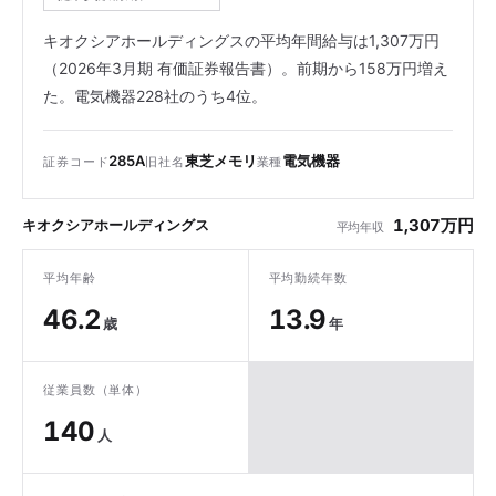
キオクシアホールディングスの平均年間給与は1,307万円
（2026年3月期 有価証券報告書）。前期から158万円増え
た。電気機器228社のうち4位。
285A
東芝メモリ
電気機器
証券コード
旧社名
業種
1,307万円
キオクシアホールディングス
平均年収
平均年齢
平均勤続年数
46.2
13.9
歳
年
従業員数（単体）
140
人