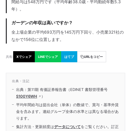
間給与は548万円です（平均年齢38.0歳・平均勤続年数5.3
年）。
ガーデンの年収は高いですか？
全上場企業の平均693万円を145万円下回り、小売業321社の
なかで156位に位置します。
共有:
Xでシェア
LINEでシェア
はてブ
URLをコピー
出典・注記
出典：第11期 有価証券報告書（EDINET 書類管理番号
S100Y6WH
）
平均年間給与は提出会社（単体）の数値で、賞与・基準外賃
金を含みます。連結グループ全体の水準とは異なる場合があ
ります。
集計方法・更新頻度は
データについて
をご覧ください。訂正