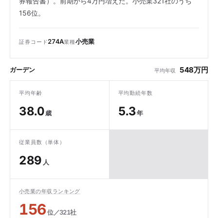
券報告書）。前期から4万円増えた。小売業321社のうち
156位。
274A
小売業
証券コード
業種
548万円
ガーデン
平均年収
平均年齢
平均勤続年数
38.0
5.3
歳
年
従業員数（単体）
289
人
小売業の年収ランキング
156
位／321社