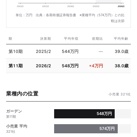
2022/2
2023/2
2024/2
2025/2
2026/2
単位：万円 出典：各期有価証券報告書 ※業種平均（574万円）との比
較は次節
期
決算期
平均年収
前期比
平均年齢
第10期
2025/2
544万円
—
39.0歳
第11期
2026/2
548万円
+4万円
38.0歳
業種内の位置
小売業 321社
ガーデン
548万円
第11期
小売業 平均
574万円
321社