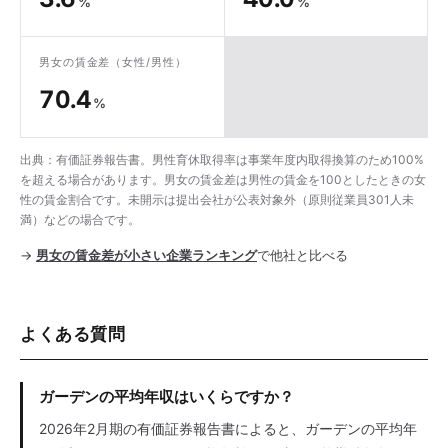
%
%
男女の賃金差
（女性/男性）
70.4
%
出典：有価証券報告書。男性育休取得率は事業年度内取得換算のため100%
を超える場合があります。男女の賃金差は男性の賃金を100としたときの女
性の賃金割合です。未開示は提出会社が公表対象外（原則従業員301人未
満）などの場合です。
→
男女の賃金差が小さい企業ランキング
で他社と比べる
よくある質問
ガーデンの平均年収はいくらですか？
2026年2月期の有価証券報告書によると、ガーデンの平均年