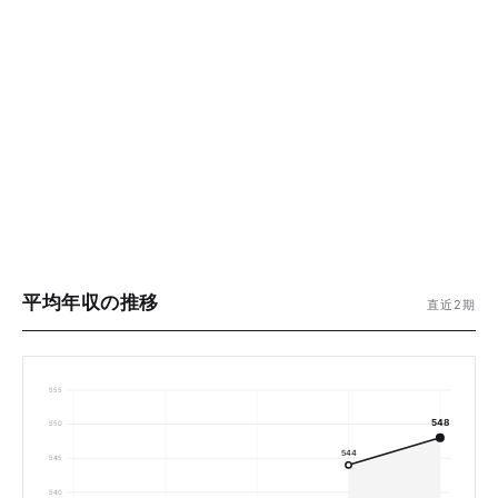
平均年収の推移
直近2期
555
548
550
544
545
540