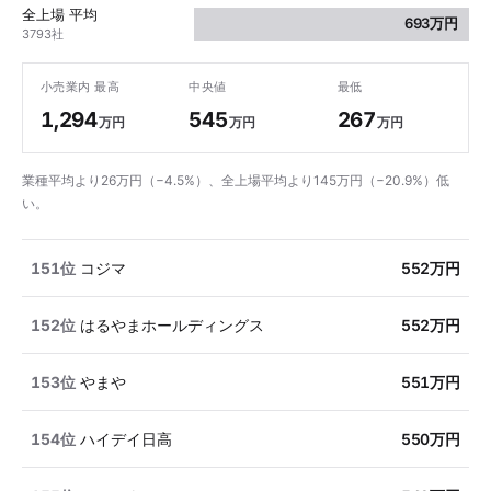
全上場 平均
693万円
3793社
小売業内 最高
中央値
最低
1,294
545
267
万円
万円
万円
業種平均より26万円（−4.5%）、全上場平均より145万円（−20.9%）低
い。
151位
コジマ
552万円
152位
はるやまホールディングス
552万円
153位
やまや
551万円
154位
ハイデイ日高
550万円