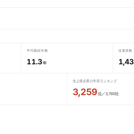
平均勤続年数
従業員数
11.3
1,4
年
全上場企業の年収ランキング
3,259
位／3,793社