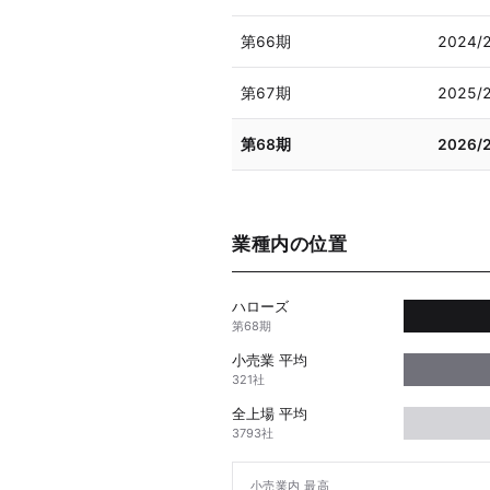
第66期
2024/
第67期
2025/
第68期
2026/
業種内の位置
ハローズ
第68期
小売業 平均
321社
全上場 平均
3793社
小売業内 最高