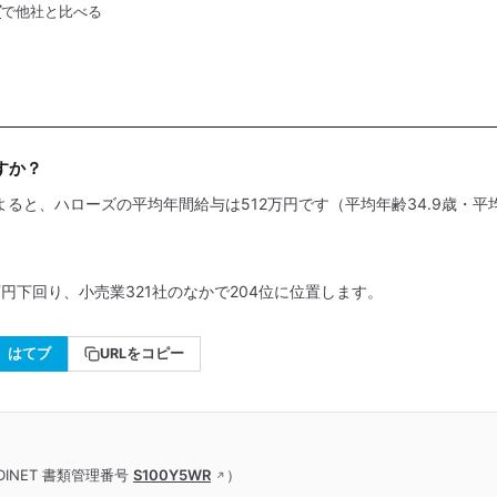
グ
で他社と比べる
すか？
よると、ハローズの平均年間給与は512万円です（平均年齢34.9歳・平均
万円下回り、小売業321社のなかで204位に位置します。
はてブ
URLをコピー
INET 書類管理番号
S100Y5WR
）