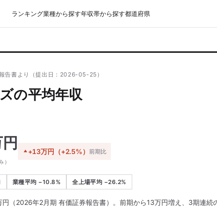
ランキング
業種から探す
年収帯から探す
都道府県
報告書より（提出日：2026-05-25）
ズの平均年収
万円
+13万円（+2.5%）
前期比
み）
加
業種平均 −10.8%
全上場平均 −26.2%
万円（2026年2月期 有価証券報告書）。前期から13万円増え、3期連
。