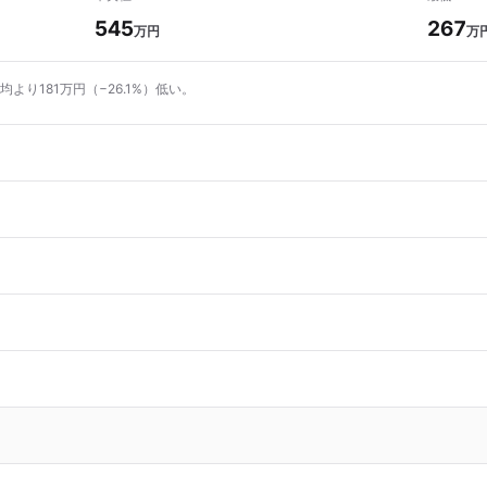
545
267
万円
万
均より181万円（−26.1%）低い。