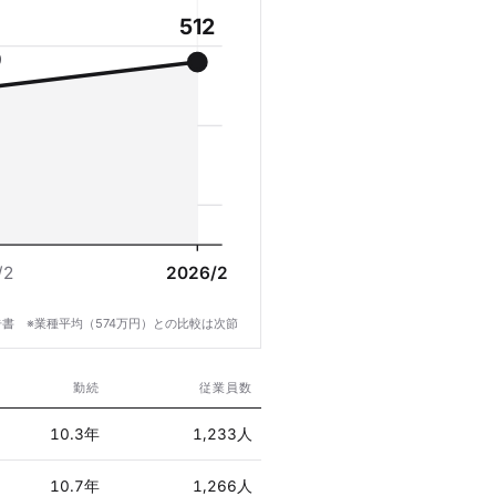
512
9
/2
2026/2
書 ※業種平均（574万円）との比較は次節
勤続
従業員数
10.3年
1,233人
10.7年
1,266人