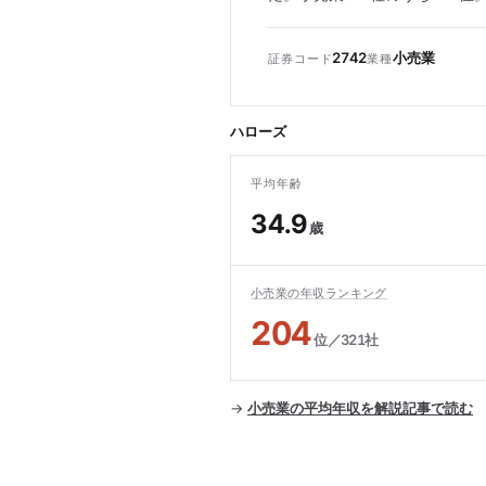
2742
小売業
証券コード
業種
ハローズ
平均年齢
34.9
歳
小売業の年収ランキング
204
位／321社
→
小売業の平均年収を解説記事で読む