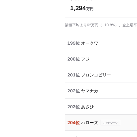
1,294
万円
業種平均より62万円（−10.8%）、全上場平
199位
オークワ
200位
フジ
201位
ブロンコビリー
202位
ヤマナカ
203位
あさひ
204位
ハローズ