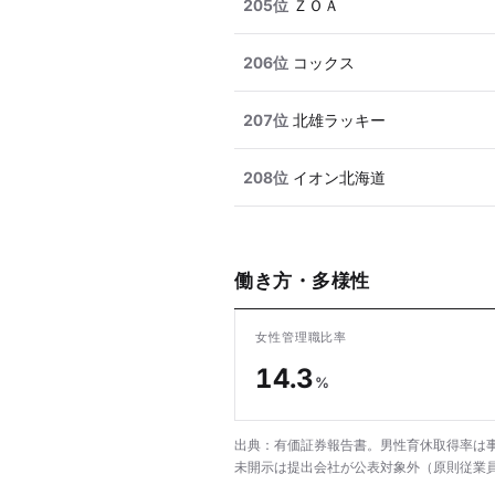
205位
ＺＯＡ
206位
コックス
207位
北雄ラッキー
208位
イオン北海道
働き方・多様性
女性管理職比率
14.3
%
出典：有価証券報告書。男性育休取得率は事
未開示は提出会社が公表対象外（原則従業員