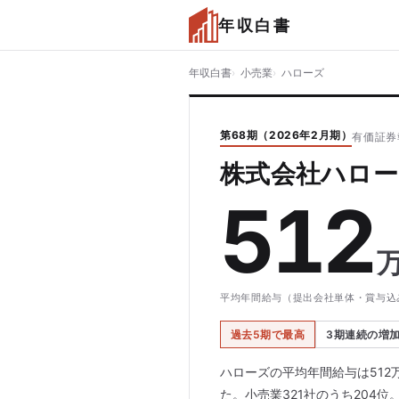
年収白書
年収白書
小売業
ハローズ
第68期（2026年2月期）
有価証券
株式会社ハロー
512
平均年間給与（提出会社単体・賞与込
過去5期で最高
3期連続の増
ハローズの平均年間給与は512
た。小売業321社のうち204位