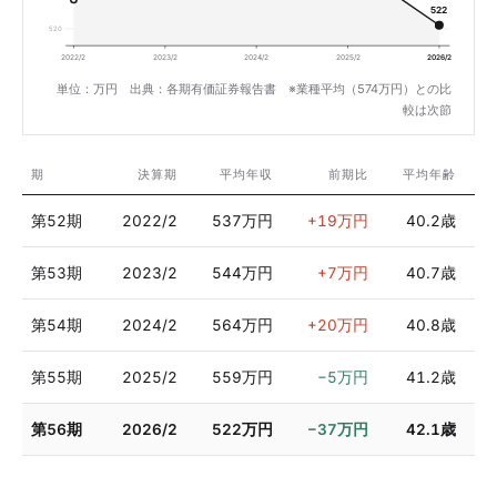
522
520
2022/2
2023/2
2024/2
2025/2
2026/2
単位：万円 出典：各期有価証券報告書 ※業種平均（574万円）との比
較は次節
期
決算期
平均年収
前期比
平均年齢
第52期
2022/2
537万円
+19万円
40.2歳
第53期
2023/2
544万円
+7万円
40.7歳
第54期
2024/2
564万円
+20万円
40.8歳
第55期
2025/2
559万円
−5万円
41.2歳
第56期
2026/2
522万円
−37万円
42.1歳