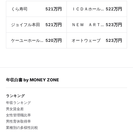
くら寿司
521万円
ＩＣＤＡホールディングス
522万円
ジョイフル本田
521万円
ＮＥＷ ＡＲＴ ＨＯＬＤＩＮＧＳ
523万円
ケーユーホールディングス
520万円
オートウェーブ
523万円
年収白書
by
MONEY ZONE
ランキング
年収ランキング
男女賃金差
女性管理職比率
男性育休取得率
業種別の多様性比較