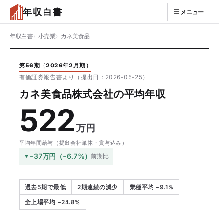
年収白書
メニュー
年収白書
小売業
カネ美食品
第56期（2026年2月期）
有価証券報告書より（提出日：2026-05-25）
カネ美食品株式会社の平均年収
522
万円
平均年間給与（提出会社単体・賞与込み）
−37万円（−6.7%）
前期比
過去5期で最低
2期連続の減少
業種平均 −9.1%
全上場平均 −24.8%