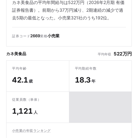
カネ美食品の平均年間給与は522万円（2026年2月期 有価
証券報告書）。前期から37万円減り、2期連続の減少で過
去5期の最低となった。小売業321社のうち192位。
2669
小売業
証券コード
業種
522万円
カネ美食品
平均年収
平均年齢
平均勤続年数
42.1
18.3
歳
年
従業員数（単体）
1,121
人
小売業の年収ランキング