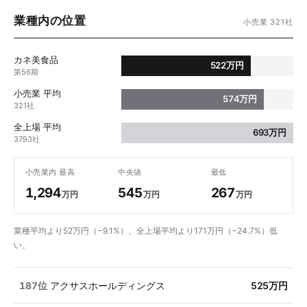
業種内の位置
小売業 321社
カネ美食品
522万円
第56期
小売業 平均
574万円
321社
全上場 平均
693万円
3793社
小売業内 最高
中央値
最低
1,294
545
267
万円
万円
万円
業種平均より52万円（−9.1%）、全上場平均より171万円（−24.7%）低
い。
187位
アクサスホールディングス
525万円