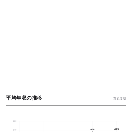
平均年収の推移
直近5期
680
625
629
640