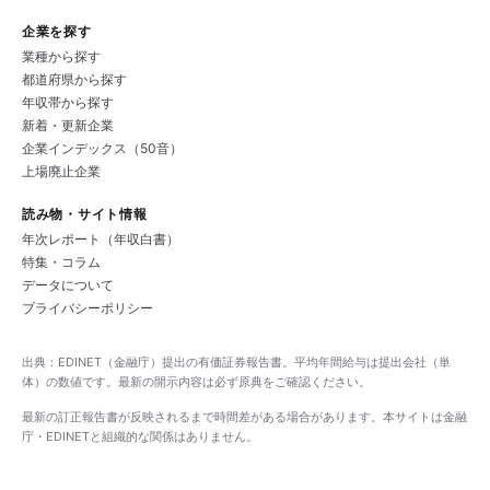
企業を探す
業種から探す
都道府県から探す
年収帯から探す
新着・更新企業
企業インデックス（50音）
上場廃止企業
読み物・サイト情報
年次レポート（年収白書）
特集・コラム
データについて
プライバシーポリシー
出典：EDINET（金融庁）提出の有価証券報告書。平均年間給与は提出会社（単
体）の数値です。最新の開示内容は必ず原典をご確認ください。
最新の訂正報告書が反映されるまで時間差がある場合があります。本サイトは金融
庁・EDINETと組織的な関係はありません。