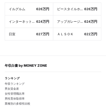
イルグルム
626万円
ビースタイルホールディングス
626万円
インターネットインフィニティー
624万円
アップガレージグループ
624万円
日宣
627万円
ＡＬＳＯＫ
622万円
年収白書
by
MONEY ZONE
ランキング
年収ランキング
男女賃金差
女性管理職比率
男性育休取得率
業種別の多様性比較