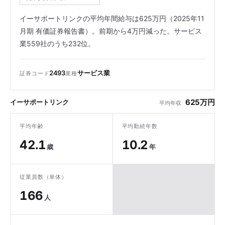
イーサポートリンクの平均年間給与は625万円（2025年11
月期 有価証券報告書）。前期から4万円減った。サービス
業559社のうち232位。
2493
サービス業
証券コード
業種
625万円
イーサポートリンク
平均年収
平均年齢
平均勤続年数
42.1
10.2
歳
年
従業員数（単体）
166
人