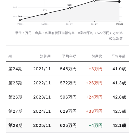
596
600
572
546
560
2021/11
2022/11
2023/11
2024/11
2025/11
単位：万円 出典：各期有価証券報告書 ※業種平均（627万円）との比
較は次節
期
決算期
平均年収
前期比
平均年齢
第24期
2021/11
546万円
+3万円
41.0歳
第25期
2022/11
572万円
+26万円
41.3歳
第26期
2023/11
596万円
+24万円
42.8歳
第27期
2024/11
629万円
+33万円
42.5歳
第28期
2025/11
625万円
−4万円
42.1歳