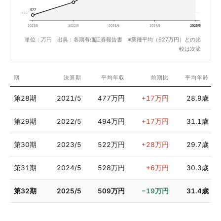
477
480
2021/5
2022/5
2023/5
2024/5
2025/5
単位：万円 出典：各期有価証券報告書 ※業種平均（627万円）との比
較は次節
期
決算期
平均年収
前期比
平均年齢
第28期
2021/5
477万円
+17万円
28.9歳
第29期
2022/5
494万円
+17万円
31.1歳
第30期
2023/5
522万円
+28万円
29.7歳
第31期
2024/5
528万円
+6万円
30.3歳
第32期
2025/5
509万円
−19万円
31.4歳