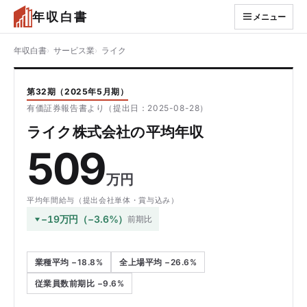
年収白書
メニュー
年収白書
サービス業
ライク
第32期（2025年5月期）
有価証券報告書より（提出日：2025-08-28）
ライク株式会社の平均年収
509
万円
平均年間給与（提出会社単体・賞与込み）
−19万円（−3.6%）
前期比
業種平均 −18.8%
全上場平均 −26.6%
従業員数前期比 −9.6%