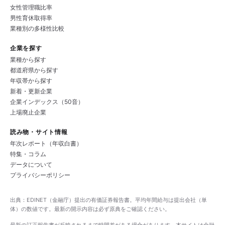
女性管理職比率
男性育休取得率
業種別の多様性比較
企業を探す
業種から探す
都道府県から探す
年収帯から探す
新着・更新企業
企業インデックス（50音）
上場廃止企業
読み物・サイト情報
年次レポート（年収白書）
特集・コラム
データについて
プライバシーポリシー
出典：EDINET（金融庁）提出の有価証券報告書。平均年間給与は提出会社（単
体）の数値です。最新の開示内容は必ず原典をご確認ください。