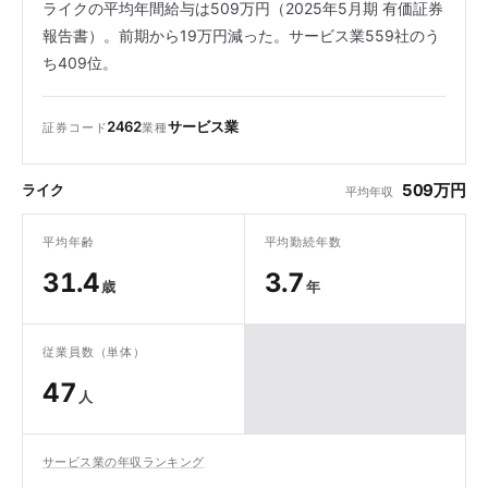
ライクの平均年間給与は509万円（2025年5月期 有価証券
報告書）。前期から19万円減った。サービス業559社のう
ち409位。
2462
サービス業
証券コード
業種
509万円
ライク
平均年収
平均年齢
平均勤続年数
31.4
3.7
歳
年
従業員数（単体）
47
人
サービス業の年収ランキング