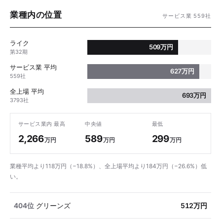
業種内の位置
サービス業 559社
ライク
509万円
第32期
サービス業 平均
627万円
559社
全上場 平均
693万円
3793社
サービス業内 最高
中央値
最低
2,266
589
299
万円
万円
万円
業種平均より118万円（−18.8%）、全上場平均より184万円（−26.6%）低
い。
404位
グリーンズ
512万円