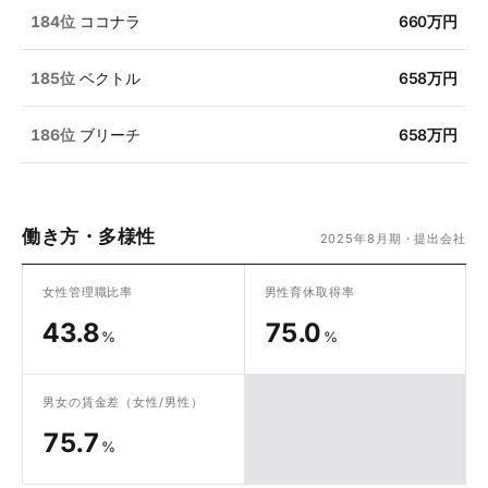
184位
ココナラ
660万円
185位
ベクトル
658万円
186位
ブリーチ
658万円
働き方・多様性
2025年8月期・提出会社
女性管理職比率
男性育休取得率
43.8
75.0
%
%
男女の賃金差
（女性/男性）
75.7
%