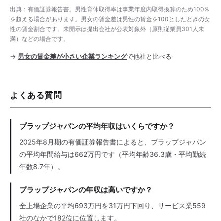
出典：有価証券報告書。男性育休取得率は事業年度内取得換算のため100%
を超える場合があります。男女の賃金差は男性の賃金を100としたときの女
性の賃金割合です。未開示は提出会社が公表対象外（原則従業員301人未
満）などの場合です。
→
男女の賃金差が小さい企業ランキング
で他社と比べる
よくある質問
プラップジャパンの平均年収はいくらですか？
2025年8月期の有価証券報告書によると、プラップジャパン
の平均年間給与は662万円です（平均年齢36.3歳・平均勤続
年数8.7年）。
プラップジャパンの年収は高いですか？
全上場企業の平均693万円を31万円下回り、サービス業559
社のなかで182位に位置します。