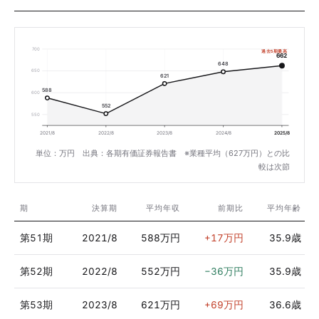
700
過去5期最高
662
648
650
621
588
600
552
550
2021/8
2022/8
2023/8
2024/8
2025/8
単位：万円 出典：各期有価証券報告書 ※業種平均（627万円）との比
較は次節
期
決算期
平均年収
前期比
平均年齢
第51期
2021/8
588万円
+17万円
35.9歳
第52期
2022/8
552万円
−36万円
35.9歳
第53期
2023/8
621万円
+69万円
36.6歳