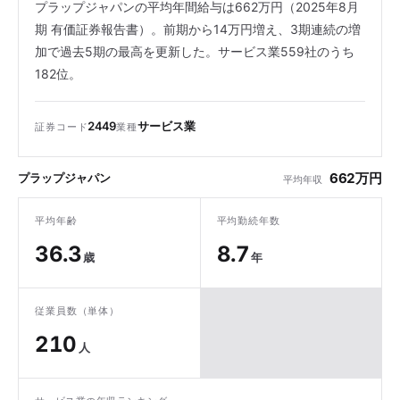
プラップジャパンの平均年間給与は662万円（2025年8月
期 有価証券報告書）。前期から14万円増え、3期連続の増
加で過去5期の最高を更新した。サービス業559社のうち
182位。
2449
サービス業
証券コード
業種
662万円
プラップジャパン
平均年収
平均年齢
平均勤続年数
36.3
8.7
歳
年
従業員数（単体）
210
人