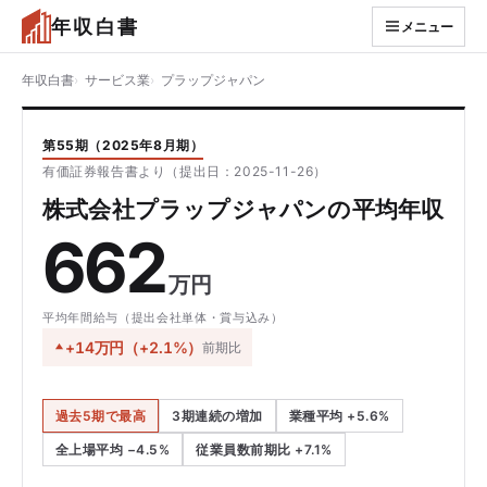
年収白書
メニュー
年収白書
サービス業
プラップジャパン
第55期（2025年8月期）
有価証券報告書より（提出日：2025-11-26）
株式会社プラップジャパンの平均年収
662
万円
平均年間給与（提出会社単体・賞与込み）
+14万円（+2.1%）
前期比
過去5期で最高
3期連続の増加
業種平均 +5.6%
全上場平均 −4.5%
従業員数前期比 +7.1%