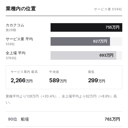
業種内の位置
サービス業 559社
カカクコム
755万円
第29期
サービス業 平均
627万円
559社
全上場 平均
693万円
3793社
サービス業内 最高
中央値
最低
2,266
589
299
万円
万円
万円
業種平均より128万円（+20.4%）、全上場平均より62万円（+8.9%）高
い。
90位
船場
761万円