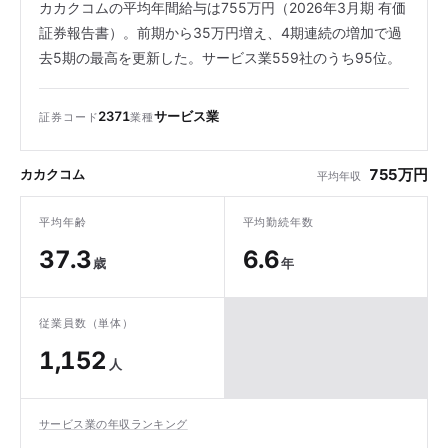
カカクコムの平均年間給与は755万円（2026年3月期 有価
証券報告書）。前期から35万円増え、4期連続の増加で過
去5期の最高を更新した。サービス業559社のうち95位。
2371
サービス業
証券コード
業種
755万円
カカクコム
平均年収
平均年齢
平均勤続年数
37.3
6.6
歳
年
従業員数（単体）
1,152
人
サービス業の年収ランキング