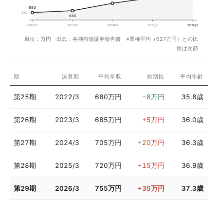
680
680
685
2022/3
2023/3
2024/3
2025/3
2026/3
単位：万円 出典：各期有価証券報告書 ※業種平均（627万円）との比
較は次節
期
決算期
平均年収
前期比
平均年齢
第25期
2022/3
680万円
−8万円
35.8歳
第26期
2023/3
685万円
+5万円
36.0歳
第27期
2024/3
705万円
+20万円
36.3歳
第28期
2025/3
720万円
+15万円
36.9歳
第29期
2026/3
755万円
+35万円
37.3歳