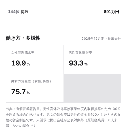
144位
博展
691万円
働き方・多様性
2025年12月期・提出会社
女性管理職比率
男性育休取得率
19.9
93.3
%
%
男女の賃金差
（女性/男性）
75.7
%
出典：有価証券報告書。男性育休取得率は事業年度内取得換算のため100%
を超える場合があります。男女の賃金差は男性の賃金を100としたときの女
性の賃金割合です。未開示は提出会社が公表対象外（原則従業員301人未
満）などの場合です。