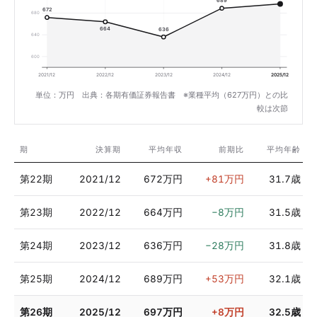
689
672
680
664
636
640
600
2021/12
2022/12
2023/12
2024/12
2025/12
単位：万円 出典：各期有価証券報告書 ※業種平均（627万円）との比
較は次節
期
決算期
平均年収
前期比
平均年齢
第22期
2021/12
672万円
+81万円
31.7歳
第23期
2022/12
664万円
−8万円
31.5歳
第24期
2023/12
636万円
−28万円
31.8歳
第25期
2024/12
689万円
+53万円
32.1歳
第26期
2025/12
697万円
+8万円
32.5歳