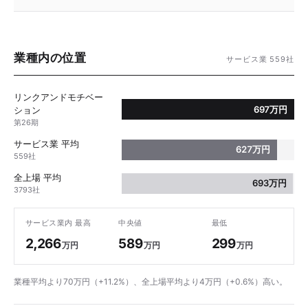
業種内の位置
サービス業 559社
リンクアンドモチベー
697万円
ション
第26期
サービス業 平均
627万円
559社
全上場 平均
693万円
3793社
サービス業内 最高
中央値
最低
2,266
589
299
万円
万円
万円
業種平均より70万円（+11.2%）、全上場平均より4万円（+0.6%）高い。