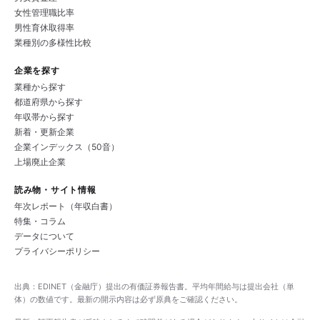
女性管理職比率
男性育休取得率
業種別の多様性比較
企業を探す
業種から探す
都道府県から探す
年収帯から探す
新着・更新企業
企業インデックス（50音）
上場廃止企業
読み物・サイト情報
年次レポート（年収白書）
特集・コラム
データについて
プライバシーポリシー
出典：EDINET（金融庁）提出の有価証券報告書。平均年間給与は提出会社（単
体）の数値です。最新の開示内容は必ず原典をご確認ください。