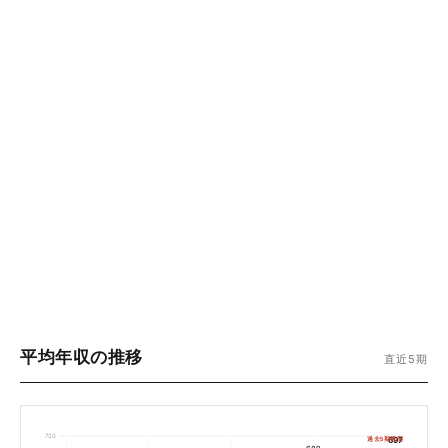
平均年収の推移
直近5期
720
過去5期最高
697