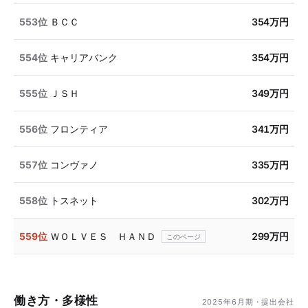
553位
ＢＣＣ
354万円
554位
キャリアバンク
354万円
555位
ＪＳＨ
349万円
556位
フロンティア
341万円
557位
コンヴァノ
335万円
558位
トスネット
302万円
559位
ＷＯＬＶＥＳ ＨＡＮＤ
299万円
働き方・多様性
2025年6月期・提出会社