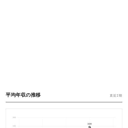
平均年収の推移
直近2期
360
338
340