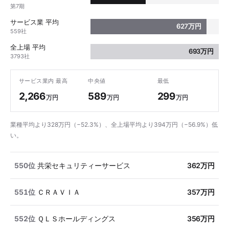
第7期
サービス業 平均
627万円
559社
全上場 平均
693万円
3793社
サービス業内 最高
中央値
最低
2,266
589
299
万円
万円
万円
業種平均より328万円（−52.3%）、全上場平均より394万円（−56.9%）低
い。
550位
共栄セキュリティーサービス
362万円
551位
ＣＲＡＶＩＡ
357万円
552位
ＱＬＳホールディングス
356万円