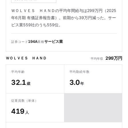
ＷＯＬＶＥＳ ＨＡＮＤの平均年間給与は299万円（2025
年6月期 有価証券報告書）。前期から39万円減った。サー
ビス業559社のうち559位。
194A
サービス業
証券コード
業種
299万円
ＷＯＬＶＥＳ ＨＡＮＤ
平均年収
平均年齢
平均勤続年数
32.1
3.0
歳
年
従業員数（単体）
419
人