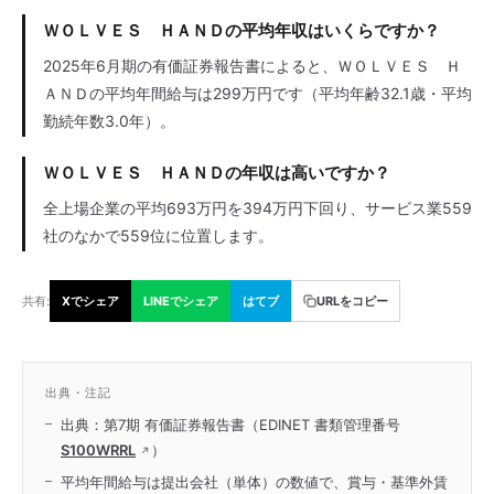
ＷＯＬＶＥＳ ＨＡＮＤの平均年収はいくらですか？
2025年6月期の有価証券報告書によると、ＷＯＬＶＥＳ Ｈ
ＡＮＤの平均年間給与は299万円です（平均年齢32.1歳・平均
勤続年数3.0年）。
ＷＯＬＶＥＳ ＨＡＮＤの年収は高いですか？
全上場企業の平均693万円を394万円下回り、サービス業559
社のなかで559位に位置します。
共有:
Xでシェア
LINEでシェア
はてブ
URLをコピー
出典・注記
出典：第7期 有価証券報告書（EDINET 書類管理番号
S100WRRL
）
平均年間給与は提出会社（単体）の数値で、賞与・基準外賃