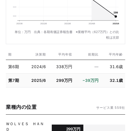
320
299
300
2021/6
2022/6
2023/6
2024/6
2025/6
単位：万円 出典：各期有価証券報告書 ※業種平均（627万円）との比
較は次節
期
決算期
平均年収
前期比
平均年齢
第6期
2024/6
338万円
—
31.6歳
第7期
2025/6
299万円
−39万円
32.1歳
業種内の位置
サービス業 559社
ＷＯＬＶＥＳ ＨＡＮ
299万円
Ｄ