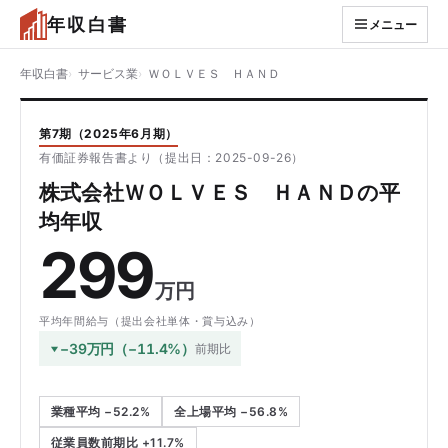
年収白書
メニュー
年収白書
サービス業
ＷＯＬＶＥＳ ＨＡＮＤ
第7期（2025年6月期）
有価証券報告書より（提出日：2025-09-26）
株式会社ＷＯＬＶＥＳ ＨＡＮＤの平
均年収
299
万円
平均年間給与（提出会社単体・賞与込み）
−39万円（−11.4%）
前期比
業種平均 −52.2%
全上場平均 −56.8%
従業員数前期比 +11.7%