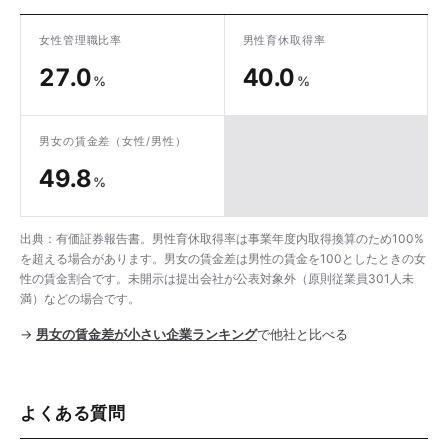
女性管理職比率
男性育休取得率
27.0
40.0
%
%
男女の賃金差
（女性/男性）
49.8
%
出典：有価証券報告書。男性育休取得率は事業年度内取得換算のため100%
を超える場合があります。男女の賃金差は男性の賃金を100としたときの女
性の賃金割合です。未開示は提出会社が公表対象外（原則従業員301人未
満）などの場合です。
→
男女の賃金差が小さい企業ランキング
で他社と比べる
よくある質問