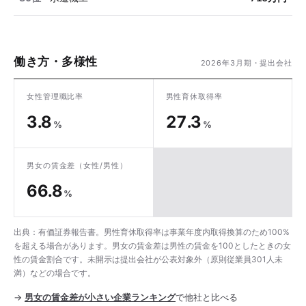
働き方・多様性
2026年3月期・提出会社
女性管理職比率
男性育休取得率
3.8
27.3
%
%
男女の賃金差
（女性/男性）
66.8
%
出典：有価証券報告書。男性育休取得率は事業年度内取得換算のため100%
を超える場合があります。男女の賃金差は男性の賃金を100としたときの女
性の賃金割合です。未開示は提出会社が公表対象外（原則従業員301人未
満）などの場合です。
→
男女の賃金差が小さい企業ランキング
で他社と比べる