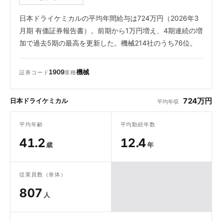
日本ドライケミカルの平均年間給与は724万円（2026年3
月期 有価証券報告書）。前期から1万円増え、4期連続の増
加で過去5期の最高を更新した。機械214社のうち76位。
1909
機械
証券コード
業種
724万円
日本ドライケミカル
平均年収
平均年齢
平均勤続年数
41.2
12.4
歳
年
従業員数（単体）
807
人