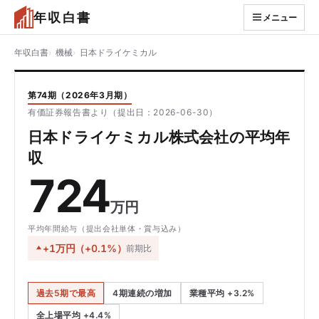
年収白書
メニュー
年収白書
機械
日本ドライケミカル
第74期（2026年3月期）
有価証券報告書より（提出日：2026-06-30）
日本ドライケミカル株式会社の平均年
収
724
万円
平均年間給与（提出会社単体・賞与込み）
+1万円（+0.1%）
前期比
過去5期で最高
4期連続の増加
業種平均 +3.2%
全上場平均 +4.4%