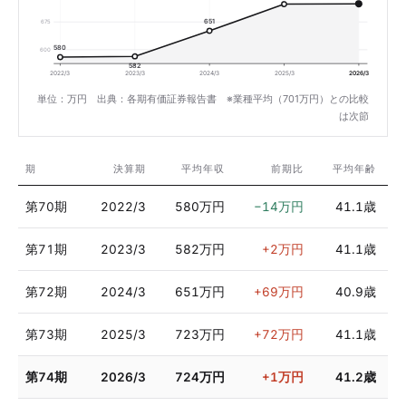
651
675
580
600
582
2022/3
2023/3
2024/3
2025/3
2026/3
単位：万円 出典：各期有価証券報告書 ※業種平均（701万円）との比較
は次節
期
決算期
平均年収
前期比
平均年齢
第70期
2022/3
580万円
−14万円
41.1歳
第71期
2023/3
582万円
+2万円
41.1歳
第72期
2024/3
651万円
+69万円
40.9歳
第73期
2025/3
723万円
+72万円
41.1歳
第74期
2026/3
724万円
+1万円
41.2歳