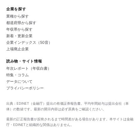
企業を探す
業種から探す
都道府県から探す
年収帯から探す
新着・更新企業
企業インデックス（50音）
上場廃止企業
読み物・サイト情報
年次レポート（年収白書）
特集・コラム
データについて
プライバシーポリシー
出典：EDINET（金融庁）提出の有価証券報告書。平均年間給与は提出会社（単
体）の数値です。最新の開示内容は必ず原典をご確認ください。
最新の訂正報告書が反映されるまで時間差がある場合があります。本サイトは金融
庁・EDINETと組織的な関係はありません。