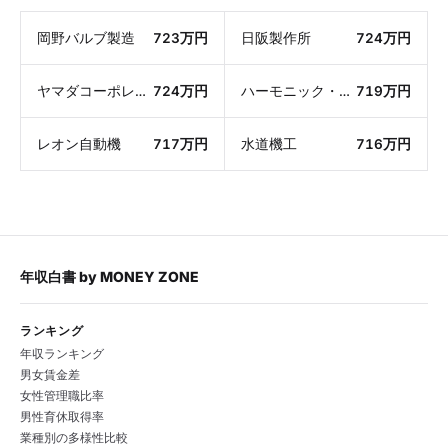
岡野バルブ製造
723万円
日阪製作所
724万円
ヤマダコーポレーション
724万円
ハーモニック・ドライブ・システムズ
719万円
レオン自動機
717万円
水道機工
716万円
年収白書
by
MONEY ZONE
ランキング
年収ランキング
男女賃金差
女性管理職比率
男性育休取得率
業種別の多様性比較