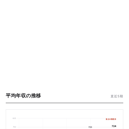
平均年収の推移
直近5期
825
過去5期最高
724
723
750