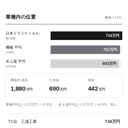
業種内の位置
機械 214社
日本ドライケミカル
724万円
第74期
機械 平均
701万円
214社
全上場 平均
693万円
3793社
機械内 最高
中央値
最低
1,880
690
442
万円
万円
万円
業種平均より23万円（+3.3%）、全上場平均より31万円（+4.5%）高い。
71位
三浦工業
734万円