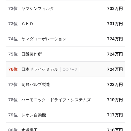
72位
ヤマシンフィルタ
732万円
73位
ＣＫＤ
731万円
74位
ヤマダコーポレーション
724万円
75位
日阪製作所
724万円
76位
日本ドライケミカル
724万円
77位
岡野バルブ製造
723万円
78位
ハーモニック・ドライブ・システムズ
719万円
79位
レオン自動機
717万円
80位
水道機工
716万円