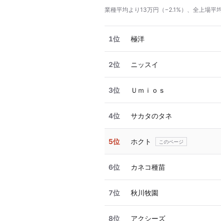
業種平均より13万円（−2.1%）、全上場平均
1位
極洋
2位
ニッスイ
3位
Ｕｍｉｏｓ
4位
サカタのタネ
5位
ホクト
6位
カネコ種苗
7位
秋川牧園
8位
アクシーズ