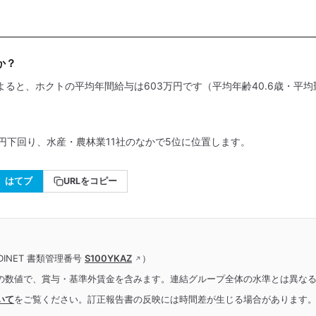
か？
よると、ホクトの平均年間給与は603万円です（平均年齢40.6歳・平均勤
万円下回り、水産・農林業11社のなかで5位に位置します。
はてブ
URLをコピー
INET 書類管理番号
S100YKAZ
）
の数値で、賞与・基準外賃金を含みます。連結グループ全体の水準とは異な
いて
をご覧ください。訂正報告書の反映には時間差が生じる場合があります