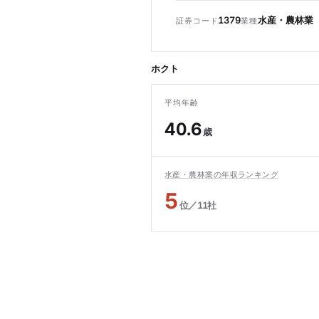
1379
水産・農林業
証券コード
業種
ホクト
平均年齢
40.6
歳
水産・農林業の年収ランキング
5
位／11社