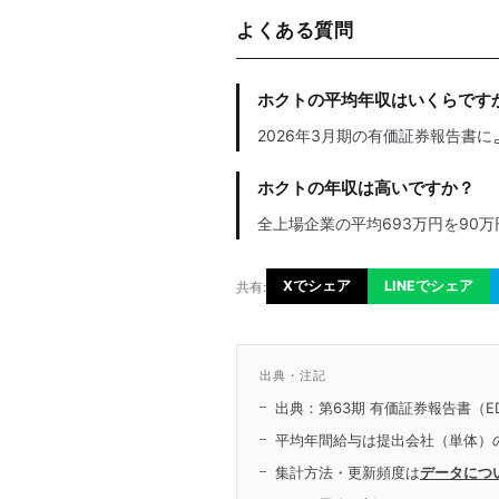
よくある質問
ホクトの平均年収はいくらです
2026年3月期の有価証券報告書に
ホクトの年収は高いですか？
全上場企業の平均693万円を90
Xでシェア
LINEでシェア
共有:
出典・注記
出典：第63期 有価証券報告書（ED
平均年間給与は提出会社（単体）
集計方法・更新頻度は
データにつ