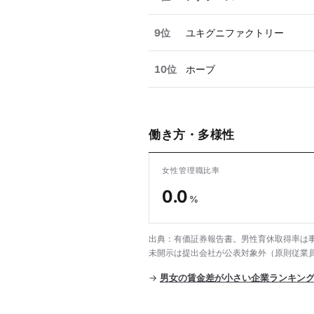
9位
ユキグニファクトリー
10位
ホーブ
働き方・多様性
女性管理職比率
0.0
%
出典：有価証券報告書。男性育休取得率は事
未開示は提出会社が公表対象外（原則従業員
→
男女の賃金差が小さい企業ランキン