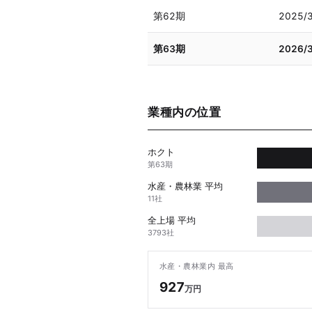
第62期
2025/
第63期
2026/
業種内の位置
ホクト
第63期
水産・農林業 平均
11社
全上場 平均
3793社
水産・農林業内 最高
927
万円