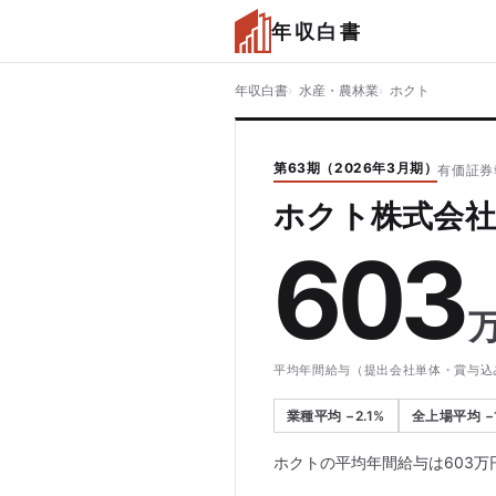
年収白書
年収白書
水産・農林業
ホクト
第63期（2026年3月期）
有価証券
ホクト株式会社
603
平均年間給与（提出会社単体・賞与込
業種平均 −2.1%
全上場平均 −1
ホクトの平均年間給与は603万