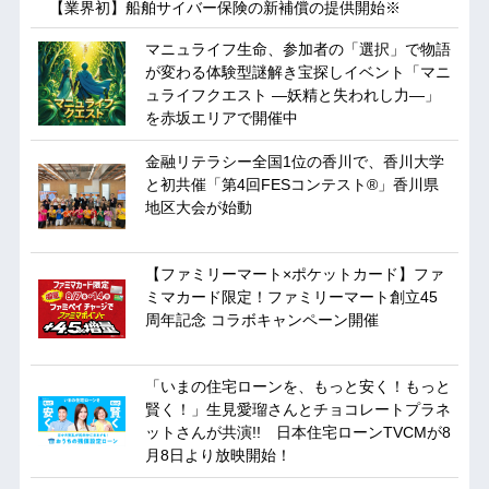
【業界初】船舶サイバー保険の新補償の提供開始※
マニュライフ生命、参加者の「選択」で物語
が変わる体験型謎解き宝探しイベント「マニ
ュライフクエスト ―妖精と失われし力―」
を赤坂エリアで開催中
金融リテラシー全国1位の香川で、香川大学
と初共催「第4回FESコンテスト®」香川県
地区大会が始動
【ファミリーマート×ポケットカード】ファ
ミマカード限定！ファミリーマート創立45
周年記念 コラボキャンペーン開催
「いまの住宅ローンを、もっと安く！もっと
賢く！」生見愛瑠さんとチョコレートプラネ
ットさんが共演!! 日本住宅ローンTVCMが8
月8日より放映開始！