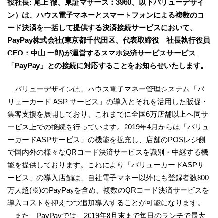
役社長: 尾上 徹、東証マザーズ：3960、以下バリューデザイ
ン）は、ハウス電子マネーとスマートフォンによる複数のコ
ード決済を一括して提供する決済接続サービスにおいて、
PayPay株式会社(東京都千代田区、代表取締役 社長執行役員
CEO：中山 一郎)が運営するスマホ決済サービスサービス
「PayPay」との接続に対応することをお知らせいたします。
バリューデザインは、ハウス電子マネー管理システム「バ
リューカード ASP サービス」の導入とそれを活用した販促・
集客支援を展開しており、これまでに全国6万店舗以上へ同サ
ービス上での接続を行っています。2019年4月からは「バリュ
ーカードASPサービス」の機能を拡充し、店舗のPOSレジ側
で国内外の様々なQRコード決済サービスを識別・中継する機
能を提供しております。これにより「バリューカードASPサ
ービス」の導入店舗は、自社電子マネー以外にも登録者数800
万人超(※)のPayPayを含め、複数のQRコード決済サービスを
導入コストを抑えつつ追加導入することが可能になります。
また、PayPayでは、2019年8月末まで毎日のランチで最大