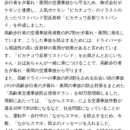
歩行者を夕暮れ・夜間の交通事故から守るため、株式会社ポ
ケモンと連携し、人気ポケモン『ピカチュウ』のイラストの
入ったリストバンド型反射材「ピカチュウ反射リストバン
ド」を作成しました。
高齢歩行者の交通事故死者数の約7割が夕暮れ・夜間に発生し
ています。こうした事故を防止するためには、ドライバーか
ら視認性の高い反射材の着用が効果があると言われていま
す。「ピカチュウ反射リストバンド」をお孫さんとおじいち
ゃん・おばあちゃんが一緒に身につけることで、高齢歩行者
を夕暮れ・夜間の交通事故から守ります。
また、高齢ドライバーの事故の約3割を占める出会い頭の事故
(※)や高齢歩行者の夕暮れ・夜間の事故の防止対策をまとめた
「高齢者交通事故防止啓発チラシ」を60万部増刷しました。
増刷にあたっては、「ながらスマホ」による交通事故件数が
過去10年で約2倍になるなど、社会問題になっていることか
ら、運転中・歩行中の「ながらスマホ」を防止するため、今
般、「ながらスマホ」防止のメッセージを入れました。