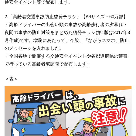
通安全イベント等で配布します。
2.「高齢者交通事故防止啓発チラシ」【A4サイズ・60万部】
・高齢ドライバーの出会い頭の事故や高齢歩行者の夕暮れ・
夜間の事故の防止対策をまとめた啓発チラシ(第1版は2017年3
月作成)です。増刷にあたって、今般、「ながらスマホ」防止
のメッセ―ジを入れました。
・全国各地で開催する交通安全イベントや各都道府県の警察
で行っている高齢者宅訪問で配布します。
＜表＞