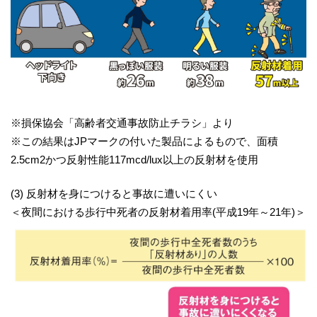
※損保協会「高齢者交通事故防止チラシ」より
※この結果はJPマークの付いた製品によるもので、面積
2.5cm2かつ反射性能117mcd/lux以上の反射材を使用
(3) 反射材を身につけると事故に遭いにくい
＜夜間における歩行中死者の反射材着用率(平成19年～21年)＞