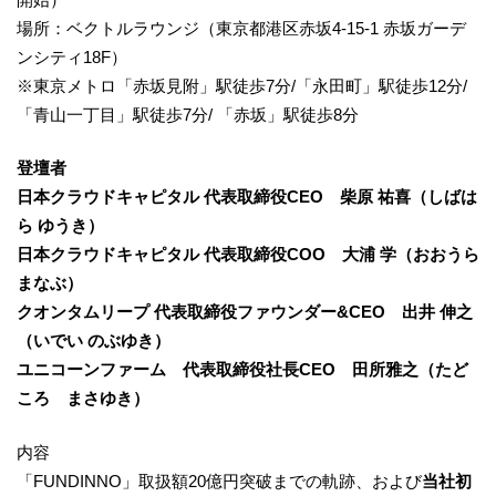
場所：ベクトルラウンジ（東京都港区赤坂4-15-1 赤坂ガーデ
ンシティ18F）
※​​​東京メトロ「赤坂見附」駅徒歩7分/「永田町」駅徒歩12分/
「青山一丁目」駅徒歩7分/ 「赤坂」駅徒歩8分
登壇者
日本クラウドキャピタル 代表取締役CEO 柴原 祐喜（しばは
ら ゆうき）
日本クラウドキャピタル 代表取締役COO 大浦 学（おおうら
まなぶ）
クオンタムリープ 代表取締役ファウンダー&CEO 出井 伸之
（いでい のぶゆき）
ユニコーンファーム 代表取締役社長CEO 田所雅之（たど
ころ まさゆき）
内容
「FUNDINNO」取扱額20億円突破までの軌跡、および
当社初