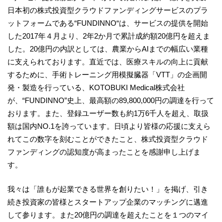
日本初の株式投資型クラウドファンディングサービスのプラ
ットフォームである“FUNDINNO“は、サービスの提供を開始
した2017年４月より、2年2か月で累計成約額20億円を超えま
した。20億円の内訳としては、農業からAIまでの幅広い業種
に支えられております。直近では、医療スキルの向上に貢献
するために、手術トレーニング用模擬臓器「VTT」の企画開
発・製造を行っている、KOTOBUKI Medical株式会社
が、“FUNDINNO”史上、最高額の89,800,000円の調達を行って
おります。また、登録ユーザー数も約1万6千人を超え、取扱
額は国内NO.1を誇っています。日頃より皆様の応援に支えら
れてこの数字を刻むことができたこと、株式投資型クラウド
ファンディングの認知度が高まったことを感謝申し上げま
す。
我々は「誰もが起業できる世界を創りたい！」を掲げ、引き
続き投資家の皆様とスタートアップ企業のマッチングに邁進
して参ります。また20億円の調達を超えたことを１つのマイ