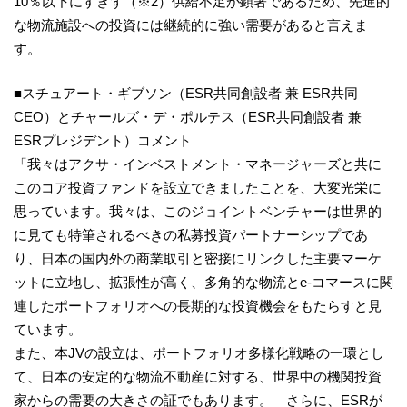
10％以下にすぎず
（※2）
供給不足が顕著であるため、先進的
な物流施設への投資には継続的に強い需要があると言えま
す。
■スチュアート・ギブソン（ESR共同創設者 兼 ESR共同
CEO）とチャールズ・デ・ポルテス（ESR共同創設者 兼
ESRプレジデント）コメント
「我々はアクサ・インベストメント・マネージャーズと共に
このコア投資ファンドを設立できましたことを、大変光栄に
思っています。我々は、このジョイントベンチャーは世界的
に見ても特筆されるべきの私募投資パートナーシップであ
り、日本の国内外の商業取引と密接にリンクした主要マーケ
ットに立地し、拡張性が高く、多角的な物流とe-コマースに関
連したポートフォリオへの長期的な投資機会をもたらすと見
ています。
また、本JVの設立は、ポートフォリオ多様化戦略の一環とし
て、日本の安定的な物流不動産に対する、世界中の機関投資
家からの需要の大きさの証でもあります。 さらに、ESRが