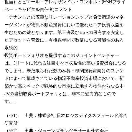
担当）とピエール・アレキサンドル・フンボルト(ESRプライ
ベートキャピタル責任者)コメント
「テナントとの広範なリレーションシップと負債調達のマネ
ージメントが物流不動産投資において優れたコア投資収益を
生むための鍵となります。第三者及びESRの保有する安定し
たアセットを背景に、今後数年間で数倍になる可能性のある
永続的
投資ポートフォリオを提供するこのジョイントベンチャー
は、Jリートに代わる注目すべき収益性の高い投資機会になる
でしょう。未だ限られた数の私募・機関投資家向けのファン
ドによって構成されている物流不動産投資市場において、新
築かつ高スペックで戦略的な市場に立地する物件からなる本
JVの当初取得ポートフォリオは、非常に魅力的なもので
す。」
（※1） 出典：株式会社 日本ロジスティクスフィールド総合
研究所
（※2） 出典：ジョーンズラングラサール株式会社