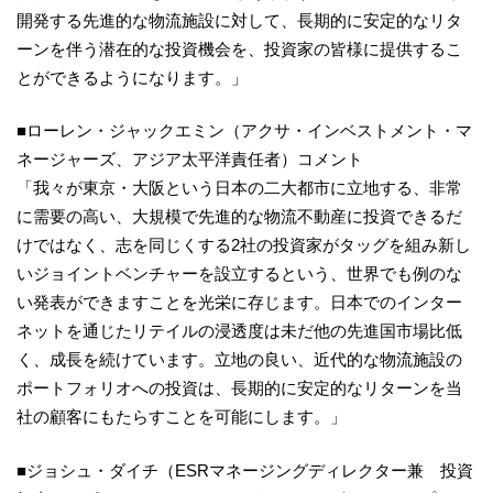
開発する先進的な物流施設に対して、長期的に安定的なリタ
ーンを伴う潜在的な投資機会を、投資家の皆様に提供するこ
とができるようになります。」
■ローレン・ジャックエミン（アクサ・インベストメント・マ
ネージャーズ、アジア太平洋責任者）コメント
「我々が東京・大阪という日本の二大都市に立地する、非常
に需要の高い、大規模で先進的な物流不動産に投資できるだ
けではなく、志を同じくする2社の投資家がタッグを組み新し
いジョイントベンチャーを設立するという、世界でも例のな
い発表ができますことを光栄に存じます。日本でのインター
ネットを通じたリテイルの浸透度は未だ他の先進国市場比低
く、成長を続けています。立地の良い、近代的な物流施設の
ポートフォリオへの投資は、長期的に安定的なリターンを当
社の顧客にもたらすことを可能にします。」
■ジョシュ・ダイチ（ESRマネージングディレクター兼 投資