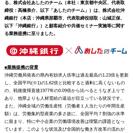
る、株式会社あしたのチーム（本社：東京都中央区、代表取
締役：髙橋恭介、以下「あしたのチーム」）は、株式会社沖
縄銀行（本店：沖縄県那覇市、代表取締役頭取：山城正保、
以下「沖縄銀行」）と顧客紹介や共催セミナー実施等に関す
る業務提携に至りました。
■業務提携の背景
沖縄労働局発表の県内有効求人倍率は過去最高の1.23倍を更新
し、全国平均(※1)の1.62倍と比較すると過剰に高くないもの
の、戦後復帰直後1977年の0.09倍から比べるとうなぎ上りで
あり、他県よりも人材需給の逼迫が目立っている状況です。
また、沖縄全域の労働生産性（労働者１人当たりの年間生産
額）は、労働集約型産業の多さ故に、全国平均７割強の水準
に留まり、特に中小企業の労働環境改善は喫緊の課題となっ
ています。このような状況及び全国的な働き方改革の流れが