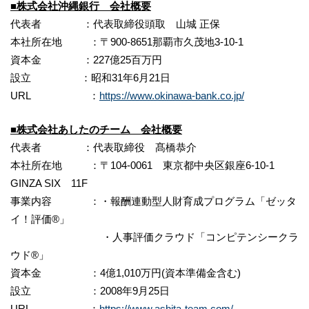
■株式会社沖縄銀行 会社概要
代表者 ：代表取締役頭取 山城 正保
本社所在地 ：〒900-8651那覇市久茂地3-10-1
資本金 ：227億25百万円
設立 ：昭和31年6月21日
URL ：
https://www.okinawa-bank.co.jp/
■株式会社あしたのチーム 会社概要
代表者 ：代表取締役 髙橋恭介
本社所在地 ：〒104-0061 東京都中央区銀座6-10-1
GINZA SIX 11F
事業内容 ：・報酬連動型人財育成プログラム「ゼッタ
イ！評価®」
・人事評価クラウド「コンピテンシークラ
ウド®」
資本金 ：4億1,010万円(資本準備金含む)
設立 ：2008年9月25日
URL ：
https://www.ashita-team.com/