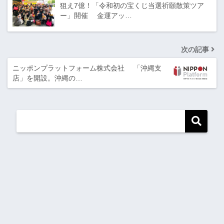
狙え7億！「令和初の宝くじ当選祈願散策ツア
ー」開催 金運アッ…
次の記事
ニッポンプラットフォーム株式会社 「沖縄支
店」を開設。沖縄の…