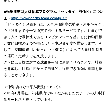
■報酬連動型人財育成プログラム「ゼッタイ！評価®」につい
て
（
https://www.ashita-team.com/lp_c/
）
「ゼッタイ！評価®」は、人事評価制度の構築・運用からクラ
ウド利用までを一気通貫で提供するサービスです。仕事がで
きる人の行動特性であるコンピテンシーを基にした行動目標
と数値目標の２つを軸にした人事評価制度を構築します。そ
して、訪問型運用おせっかい（BPO）によって人事評価制度
の運用・定着までを支援します。
さらには目標に対する成果を報酬に連動させることで、社員
を育成し、目標に向かって自律的に行動できる強い組織を作
ることができます。
＜沖縄県内での導入状況について＞
2019年6月現在、沖縄県内で約80社があしたのチームの人事評
価サービスを導入しています。