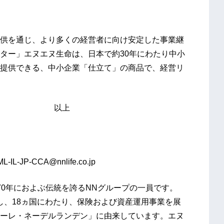
供を通じ、より多くの経営者に向け安定した事業継
ター」エヌエヌ生命は、日本で約30年にわたり中小
提供できる、中小企業「仕立て」の商品で、経営リ
上
L-IL-JP-CCA@nnlife.co.jp
70年におよぶ伝統を誇るNNグループの一員です。
し、18ヵ国にわたり、保険および資産運用事業を展
ーレ・ネーデルランデン」に由来しています。エヌ