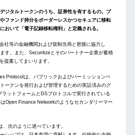
デジタルトークンのうち、証券性を有するもの。ブ
やファンド持分をボーダーレスかつセキュアに移転
において「電子記録移転権利」と定義される。
行や証券会社等の金融機関および規制当局と密接に協力し
。また、Securitizeとそのパートナー企業が蓄積
法を提案してまいります。
urities Protocolは、パブリックおよびパーミッションベ
トークンを発行および管理するための実証済みのグ
izeプラットフォームとDSプロトコルで実行されている
n Finance Networkのようなセカンダリーマー
ルロスは、次のように述べています。
ーシップは、日本市場に貢献します。伝統的な金融