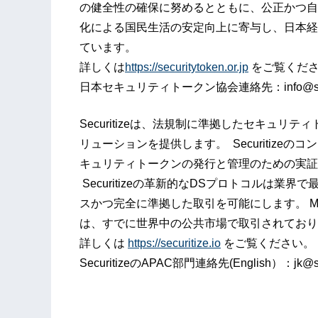
の健全性の確保に努めるとともに、公正かつ自
化による国民生活の安定向上に寄与し、日本経
ています。
詳しくは
https://securitytoken.or.jp
をご覧くだ
日本セキュリティトークン協会連絡先：info@securit
Securitizeは、法規制に準拠したセキュ
リューションを提供します。 Securitiz
キュリティトークンの発行と管理のための実証
Securitizeの革新的なDSプロトコルは
スかつ完全に準拠した取引を可能にします。 Multi
は、すでに世界中の公共市場で取引されており
詳しくは
https://securitize.io
をご覧ください。
SecuritizeのAPAC部門連絡先(English）：jk@secu