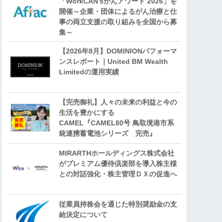
「WorkCAN’sがんアワード 2026」を
開催～企業・団体によるがん治療と仕
事の両立支援の取り組みを全国から募
集～
【2026年8月】DOMINIONパフォーマ
ンスレポート｜United BM Wealth
Limitedの運用実績
【完売御礼】人々の未来の利益と今の
生活を豊かにする
CAMEL『CAMEL80号 鳥取境港市系
統連携蓄電池シリーズ 完売』
MIRARTHホールディングス株式会社
がプレミアム優待倶楽部を導入株主様
との対話強化・株主管理ＤＸの促進へ
従業員持株会を通じた特別奨励金の支
給決定について