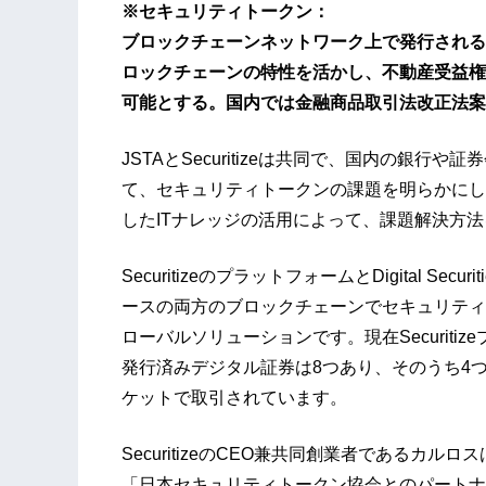
※セキュリティトークン：
ブロックチェーンネットワーク上で発行される
ロックチェーンの特性を活かし、不動産受益権
可能とする。国内では金融商品取引法改正法案
JSTAとSecuritizeは共同で、国内の銀
て、セキュリティトークンの課題を明らかにします
したITナレッジの活用によって、課題解決方
SecuritizeのプラットフォームとDigital Sec
ースの両方のブロックチェーンでセキュリティ
ローバルソリューションです。現在Securit
発行済みデジタル証券は8つあり、そのうち4つはOpe
ケットで取引されています。
SecuritizeのCEO兼共同創業者であるカ
「日本セキュリティトークン協会とのパートナ