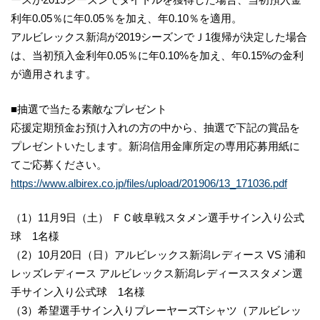
利年0.05％に年0.05％を加え、年0.10％を適用。
アルビレックス新潟が2019シーズンでＪ1復帰が決定した場合
は、当初預入金利年0.05％に年0.10%を加え、年0.15%の金利
が適用されます。
■抽選で当たる素敵なプレゼント
応援定期預金お預け入れの方の中から、抽選で下記の賞品を
プレゼントいたします。新潟信用金庫所定の専用応募用紙に
てご応募ください。
https://www.albirex.co.jp/files/upload/201906/13_171036.pdf
（1）11月9日（土） ＦＣ岐阜戦スタメン選手サイン入り公式
球 1名様
（2）10月20日（日）アルビレックス新潟レディース VS 浦和
レッズレディース アルビレックス新潟レディーススタメン選
手サイン入り公式球 1名様
（3）希望選手サイン入りプレーヤーズTシャツ（アルビレッ