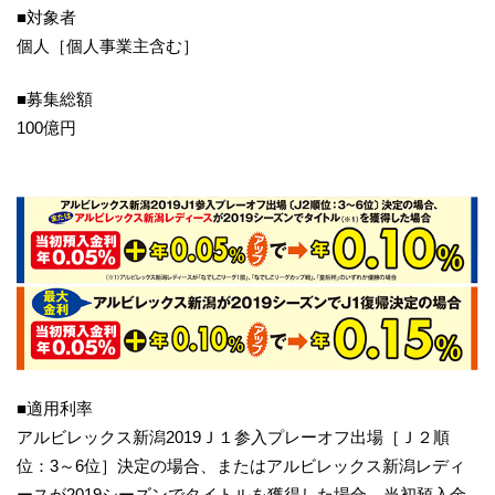
■対象者
個人［個人事業主含む］
■募集総額
100億円
■適用利率
アルビレックス新潟2019Ｊ１参入プレーオフ出場［Ｊ２順
位：3～6位］決定の場合、またはアルビレックス新潟レディ
ースが2019シーズンでタイトルを獲得した場合、当初預入金