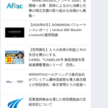
「WorkCAN’sがんアワード 2026」を
開催～企業・団体によるがん治療と仕
事の両立支援の取り組みを全国から募
集～
【2026年8月】DOMINIONパフォーマ
ンスレポート｜United BM Wealth
Limitedの運用実績
【完売御礼】人々の未来の利益と今の
生活を豊かにする
CAMEL『CAMEL80号 鳥取境港市系
統連携蓄電池シリーズ 完売』
MIRARTHホールディングス株式会社
がプレミアム優待倶楽部を導入株主様
との対話強化・株主管理ＤＸの促進へ
従業員持株会を通じた特別奨励金の支
給決定について