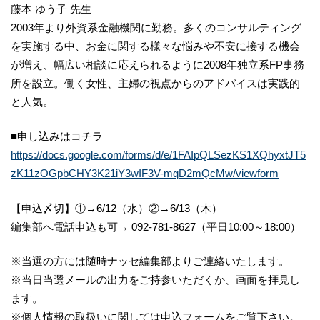
藤本 ゆう子 先生
2003年より外資系金融機関に勤務。多くのコンサルティング
を実施する中、お金に関する様々な悩みや不安に接する機会
が増え、幅広い相談に応えられるように2008年独立系FP事務
所を設立。働く女性、主婦の視点からのアドバイスは実践的
と人気。
■申し込みはコチラ
https://docs.google.com/forms/d/e/1FAIpQLSezKS1XQhyxtJT5
zK11zOGpbCHY3K21iY3wIF3V-mqD2mQcMw/viewform
【申込〆切】①→6/12（水）②→6/13（木）
編集部へ電話申込も可→ 092-781-8627（平日10:00～18:00）
※当選の方には随時ナッセ編集部よりご連絡いたします。
※当日当選メールの出力をご持参いただくか、画面を拝見し
ます。
※個人情報の取扱いに関しては申込フォームをご覧下さい。