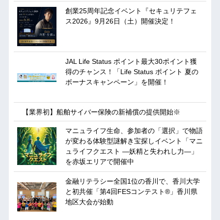
創業25周年記念イベント『セキュリテフェ
ス2026』9月26日（土）開催決定！
JAL Life Status ポイント最大30ポイント獲
得のチャンス！「Life Status ポイント 夏の
ボーナスキャンペーン」を開催！
【業界初】船舶サイバー保険の新補償の提供開始※
マニュライフ生命、参加者の「選択」で物語
が変わる体験型謎解き宝探しイベント「マニ
ュライフクエスト ―妖精と失われし力―」
を赤坂エリアで開催中
金融リテラシー全国1位の香川で、香川大学
と初共催「第4回FESコンテスト®」香川県
地区大会が始動