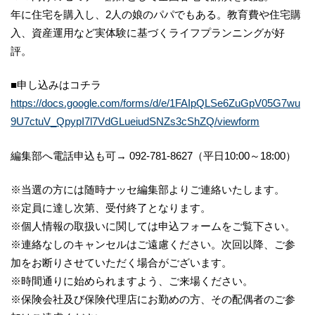
年に住宅を購入し、2人の娘のパパでもある。教育費や住宅購
入、資産運用など実体験に基づくライフプランニングが好
評。
■申し込みはコチラ
https://docs.google.com/forms/d/e/1FAIpQLSe6ZuGpV05G7wu
9U7ctuV_QpypI7l7VdGLueiudSNZs3cShZQ/viewform
編集部へ電話申込も可→ 092-781-8627（平日10:00～18:00）
※当選の方には随時ナッセ編集部よりご連絡いたします。
※定員に達し次第、受付終了となります。
※個人情報の取扱いに関しては申込フォームをご覧下さい。
※連絡なしのキャンセルはご遠慮ください。次回以降、ご参
加をお断りさせていただく場合がございます。
※時間通りに始められますよう、ご来場ください。
※保険会社及び保険代理店にお勤めの方、その配偶者のご参