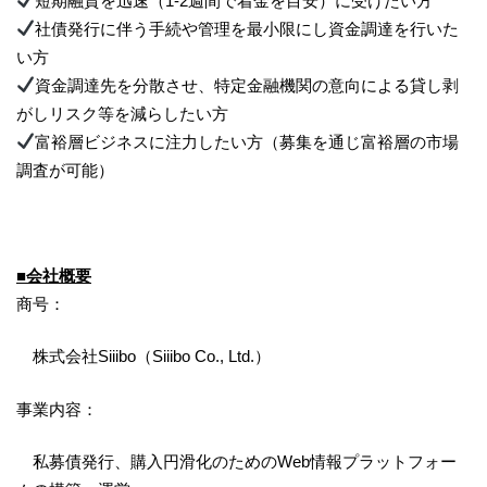
短期融資を迅速（1-2週間で着金を目安）に受けたい方
社債発行に伴う手続や管理を最小限にし資金調達を行いた
い方
資金調達先を分散させ、特定金融機関の意向による貸し剥
がしリスク等を減らしたい方
富裕層ビジネスに注力したい方（募集を通じ富裕層の市場
調査が可能）
■会社概要
商号：
株式会社Siiibo（Siiibo Co., Ltd.）
事業内容：
私募債発行、購入円滑化のためのWeb情報プラットフォー