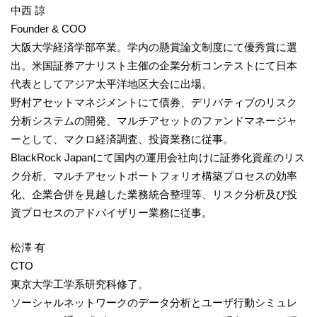
中西 諒
Founder & COO
大阪大学経済学部卒業。学内の懸賞論文制度にて優秀賞に選
出。米国証券アナリスト主催の企業分析コンテストにて日本
代表としてアジア太平洋地区大会に出場。
野村アセットマネジメントにて債券、デリバティブのリスク
分析システムの開発、マルチアセットのファンドマネージャ
ーとして、マクロ経済調査、投資業務に従事。
BlackRock Japanにて国内の運用会社向けに証券化資産のリス
ク分析、マルチアセットポートフォリオ構築プロセスの効率
化、企業合併を見越した業務統合整理等、リスク分析及び投
資プロセスのアドバイザリー業務に従事。
松澤 有
CTO
東京大学工学系研究科修了。
ソーシャルネットワークのデータ分析とユーザ行動シミュレ