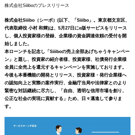
株式会社Siiiboのプレスリリース
株式会社Siiibo（シーボ）(以下、「Siiibo」。東京都文京区、
代表取締役 小村 和輝)は、5月27日にα版サービスをリリース
し、個人投資家様の登録、企業様の資金調達依頼の受付を開
始しました。
本ローンチを記念し「Siiiboの売上全部あげちゃうキャンペー
ン」と題し、投資家の紹介者様、投資家様、社債発行企業様
全員に全売上を還元するキャンペーンを実施しております。
今後も本番機能の開発とリリース、投資家様・発行企業様へ
の認知向上と実際の案件実行、金融庁当局や法律家とのより
緊密な対話継続に尽力し、「自由、透明な信用市場を創り、
公正な社会の実現に貢献する」ため、日々邁進して参りま
す。