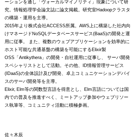
ーションを通し「ヴォーカルマイノリティ」現象について研
究。情報処理学会論文誌に論文掲載。研究室Hadoopクラスタ
の構築・運用を主導。
2015年より株式会社ACCESS所属。AWS上に構築した社内向
けマネージドNoSQLデータベースサービス(BaaS)の開発と運
用に従事。 また、複数のウェブアプリケーションを効率的に
ホスト可能な共通基盤の構築を可能にするElixir製
OSS「Antikythera」の開発・自社運用に従事し、 サーバ開発
スペシャリストとして活動。その他、ID情報管理サービス
(IDaaS)の全体設計及び開発、卓上コミュニケーションデバイ
スのサーバ開発等を主導。
Elixir, Elm等の関数型言語を得意とし、Elm言語については国
内での普及を推進すべく、ミートアップ参加やウェブリソー
ス執筆等、コミュニティ活動に積極参画。
佐々木辰