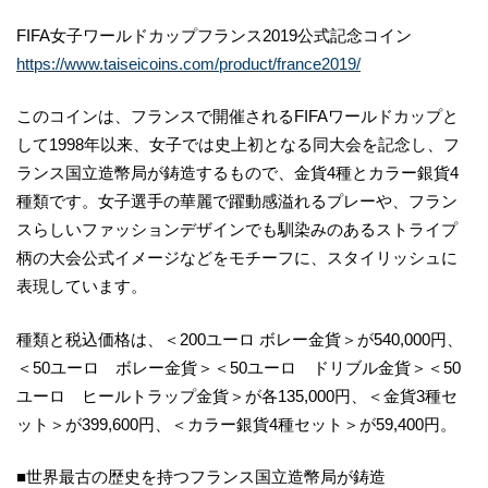
FIFA女子ワールドカップフランス2019公式記念コイン
https://www.taiseicoins.com/product/france2019/
このコインは、フランスで開催されるFIFAワールドカップと
して1998年以来、女子では史上初となる同大会を記念し、フ
ランス国立造幣局が鋳造するもので、金貨4種とカラー銀貨4
種類です。女子選手の華麗で躍動感溢れるプレーや、フラン
スらしいファッションデザインでも馴染みのあるストライプ
柄の大会公式イメージなどをモチーフに、スタイリッシュに
表現しています。
種類と税込価格は、＜200ユーロ ボレー金貨＞が540,000円、
＜50ユーロ ボレー金貨＞＜50ユーロ ドリブル金貨＞＜50
ユーロ ヒールトラップ金貨＞が各135,000円、＜金貨3種セ
ット＞が399,600円、＜カラー銀貨4種セット＞が59,400円。
■世界最古の歴史を持つフランス国立造幣局が鋳造