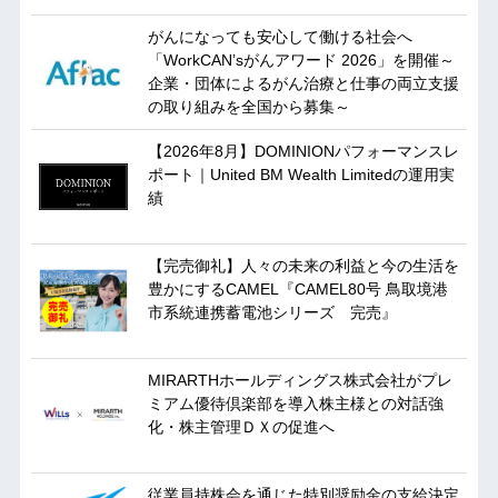
がんになっても安心して働ける社会へ
「WorkCAN’sがんアワード 2026」を開催～
企業・団体によるがん治療と仕事の両立支援
の取り組みを全国から募集～
【2026年8月】DOMINIONパフォーマンスレ
ポート｜United BM Wealth Limitedの運用実
績
【完売御礼】人々の未来の利益と今の生活を
豊かにするCAMEL『CAMEL80号 鳥取境港
市系統連携蓄電池シリーズ 完売』
MIRARTHホールディングス株式会社がプレ
ミアム優待倶楽部を導入株主様との対話強
化・株主管理ＤＸの促進へ
従業員持株会を通じた特別奨励金の支給決定