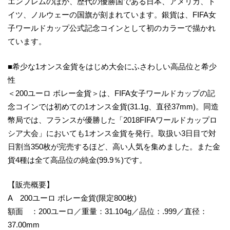
エンブレムのほか、歴代の優勝国である日本、アメリカ、ド
イツ、ノルウェーの国旗が刻まれています。銀貨は、FIFA女
子ワールドカップ公式記念コインとして初のカラーで描かれ
ています。
■希少な1オンス金貨をはじめ大会にふさわしい高品位と希少
性
＜200ユーロ ボレー金貨＞は、FIFA女子ワールドカップの記
念コインでは初めての1オンス金貨(31.1g、直径37mm)。同造
幣局では、フランスが優勝した「2018FIFAワールドカップロ
シア大会」においても1オンス金貨を発行。取扱い3日目で対
日割当350枚が完売するほど、高い人気を集めました。また金
貨4種は全て高品位の純金(99.9％)です。
【販売概要】
A 200ユーロ ボレー金貨(限定800枚)
額面 ：200ユーロ／重量：31.104g／品位：.999／直径：
37.00mm