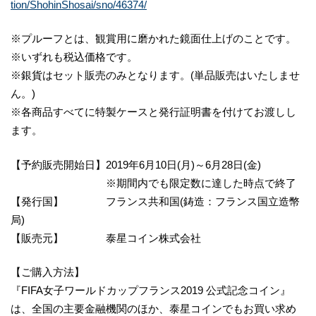
tion/ShohinShosai/sno/46374/
※プルーフとは、観賞用に磨かれた鏡面仕上げのことです。
※いずれも税込価格です。
※銀貨はセット販売のみとなります。(単品販売はいたしませ
ん。)
※各商品すべてに特製ケースと発行証明書を付けてお渡しし
ます。
【予約販売開始日】2019年6月10日(月)～6月28日(金)
※期間内でも限定数に達した時点で終了
【発行国】 フランス共和国(鋳造：フランス国立造幣
局)
【販売元】 泰星コイン株式会社
【ご購入方法】
『FIFA女子ワールドカップフランス2019 公式記念コイン』
は、全国の主要金融機関のほか、泰星コインでもお買い求め