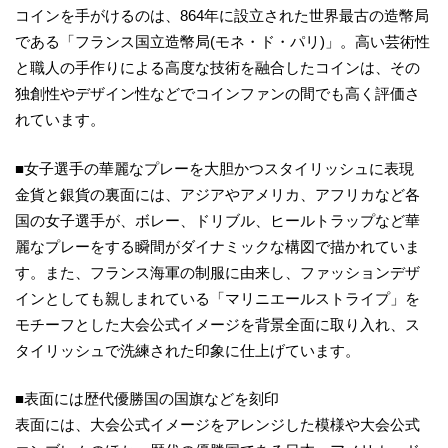
コインを手がけるのは、864年に設立された世界最古の造幣局
である「フランス国立造幣局(モネ・ド・パリ)」。高い芸術性
と職人の手作りによる高度な技術を融合したコインは、その
独創性やデザイン性などでコインファンの間でも高く評価さ
れています。
■女子選手の華麗なプレーを大胆かつスタイリッシュに表現
金貨と銀貨の裏面には、アジアやアメリカ、アフリカなど各
国の女子選手が、ボレー、ドリブル、ヒールトラップなど華
麗なプレーをする瞬間がダイナミックな構図で描かれていま
す。また、フランス海軍の制服に由来し、ファッションデザ
インとしても親しまれている「マリニエールストライプ」を
モチーフとした大会公式イメージを背景全面に取り入れ、ス
タイリッシュで洗練された印象に仕上げています。
■表面には歴代優勝国の国旗などを刻印
表面には、大会公式イメージをアレンジした模様や大会公式