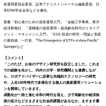
産運用委員会委員、証券アナリストジャーナル編集委員、日
本ERM学会会長などを兼任。
著書「初心者のための資産運用入門」「金融工学事典」東洋
経済新報社、「退職後の資産運用 – 超高齢化時代のリタイア
メント・マネジメント入門」「ESG 投資の研究 – 理論と実践
の最前線」一灯舎、”The Emergence of ETFs in Asia-Pacific”
Springerなど
【コメント】
「このたび、お金のデザイン研究所を設立しました。これま
での経験を生かし、内外の大学・研究機関とも連携しなが
ら、ロボアドバイザーに必要な先端的テクノロジーの研究
や、人生100年時代で多様化する個人の資産運用ソリューショ
ンを開発していきます。
成熟化が一段と進む令和の時代を迎え、少子高齢化や経済格
差の拡大などさまざまな社会的課題があるなか、ますます重