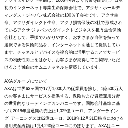
アクサダイレクト生命は、2008年4月より営業を開始した日本
初のインターネット専業生命保険会社で、アクサ・ホールデ
ィングス・ジャパン株式会社の100％子会社です。アクサ生
命、アクサダイレクト生命、アクサ損害保険の3社で形成され
ているアクサ ジャパンのダイレクトビジネスを担う生命保険
会社として、手頃でわかりやすく、お客さまが自信を持って
選択できる保険商品を、インターネットを通じて提供してい
ます。チャネルとデバイスを複合的に活用することでサービ
スの利便性向上をはかり、お客さまが納得してご契約いただ
けるよう独自のオムニチャネルを構築しています。
AXAグループについて
AXAは世界63ヶ国で17万1,000人の従業員を擁し、1億500万人
のお客さまにサービスを提供する、保険および資産運用分野
の世界的なリーディングカンパニーです。国際会計基準に基
づく2018年度通期の売上は1,029億ユーロ、アンダーライン
グ･アーニングスは62億ユーロ、2018年12月31日時点における
運用資産総額は1兆4,240億ユーロにのぼります。AXAはユー