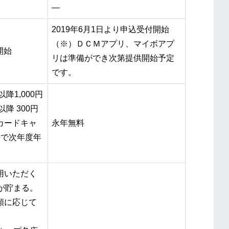
―
2019年6月1日より申込受付開始
（※）ＤＣＭアプリ、マイボアプ
開始
リは準備ができ次第提供開始予定
です。
降1,000円
降 300円
カードキャ
永年無料
用で次年度年
用いただく
Oが貯まる。
額に応じて