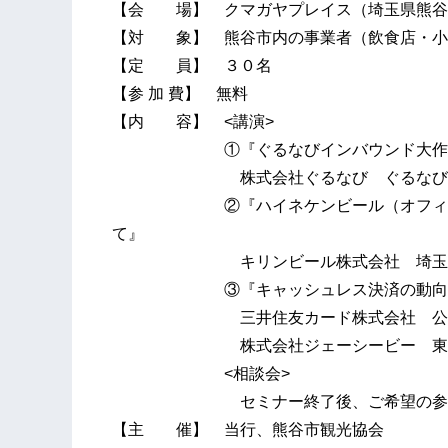
【会 場】 クマガヤプレイス（埼玉県熊谷
【対 象】 熊谷市内の事業者（飲食店・小
【定 員】 ３０名
【参 加 費】 無料
【内 容】 <講演>
①『ぐるなびインバウンド大作
株式会社ぐるなび ぐるなび大学
②『ハイネケンビール（オフィシャル
て』
キリンビール株式会社 埼玉支社部
③『キャッシュレス決済の動向等
三井住友カード株式会社 公共・金融
株式会社ジェーシービー 東日本支社
<相談会>
セミナー終了後、ご希望の参加者を
【主 催】 当行、熊谷市観光協会