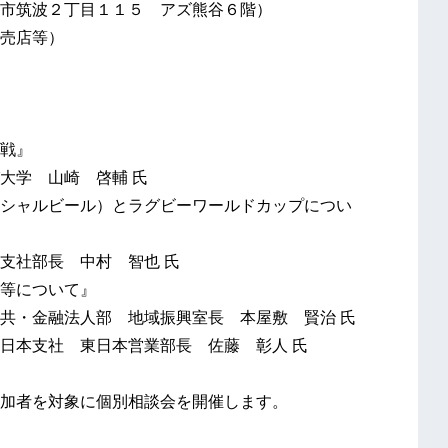
市筑波２丁目１１５ アズ熊谷６階）
売店等）
戦』
 山崎 啓輔 氏
ビール）とラグビーワールドカップについ
長 中村 智也 氏
について』
法人部 地域振興室長 本屋敷 賢治 氏
 東日本営業部長 佐藤 彰人 氏
対象に個別相談会を開催します。