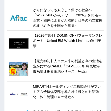
がんになっても安心して働ける社会へ
「WorkCAN’sがんアワード 2026」を開催～
企業・団体によるがん治療と仕事の両立支援
の取り組みを全国から募集～
【2026年8月】DOMINIONパフォーマンスレ
ポート｜United BM Wealth Limitedの運用実
績
【完売御礼】人々の未来の利益と今の生活を
豊かにするCAMEL『CAMEL80号 鳥取境港
市系統連携蓄電池シリーズ 完売』
MIRARTHホールディングス株式会社がプレ
ミアム優待倶楽部を導入株主様との対話強
化・株主管理ＤＸの促進へ