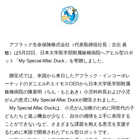
アフラック生命保険株式会社（代表取締役社長：古出 眞
敏）は5月22日、日本大学医学部附属板橋病院へアヒル型ロボ
ット「My Special Aflac Duck」を寄贈しました。
贈呈式では、米国から来日したアフラック・インコーポレ
ーテッドのダニエルP.エイモスCEOから日本大学医学部附属
板橋病院の陳基明（ちん・もとあき）小児科科長および小児
がんの患児にMy Special Aflac Duckが贈呈されました。
My Special Aflac Duckは、小児がん治療のために同世代の子
どもたちと遊ぶ機会が少なく、自分の感情を上手に表現する
ことができないなど、さまざまな課題を抱える患児を支援す
るために米国で開発されたアヒル型ロボットです。