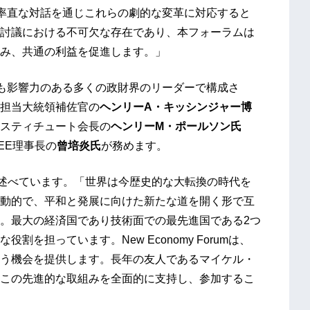
ベルかつ率直な対話を通じこれらの劇的な変革に対応すると
討議における不可欠な存在であり、本フォーラムは
み、共通の利益を促進します。」
世界で最も影響力のある多くの政財界のリーダーで構成さ
担当大統領補佐官の
ヘンリーA・キッシンジャー博
スティチュート会長の
ヘンリーM・ポールソン氏
EE理事長の
曾培炎氏
が務めます。
述べています。「世界は今歴史的な大転換の時代を
動的で、平和と発展に向けた新たな道を開く形で互
。最大の経済国であり技術面での最先進国である2つ
を担っています。New Economy Forumは、
う機会を提供します。長年の友人であるマイケル・
この先進的な取組みを全面的に支持し、参加するこ