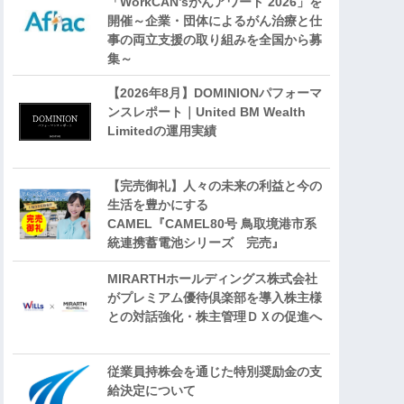
「WorkCAN’sがんアワード 2026」を
開催～企業・団体によるがん治療と仕
事の両立支援の取り組みを全国から募
集～
【2026年8月】DOMINIONパフォーマ
ンスレポート｜United BM Wealth
Limitedの運用実績
【完売御礼】人々の未来の利益と今の
生活を豊かにする
CAMEL『CAMEL80号 鳥取境港市系
統連携蓄電池シリーズ 完売』
MIRARTHホールディングス株式会社
がプレミアム優待倶楽部を導入株主様
との対話強化・株主管理ＤＸの促進へ
従業員持株会を通じた特別奨励金の支
給決定について