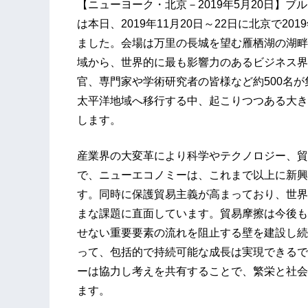
【ニューヨーク・北京－2019年5月20日】ブ
は本日、2019年11月20日～22日に北京で2019
ました。会場は万里の長城を望む雁栖湖の湖畔
域から、世界的に最も影響力のあるビジネス界
官、専門家や学術研究者の皆様など約500名
太平洋地域へ移行する中、起こりつつある大き
します。
産業界の大変革により科学やテクノロジー、貿
で、ニューエコノミーは、これまで以上に新興
す。同時に保護貿易主義が高まっており、世界
まな課題に直面しています。貿易摩擦は今後も
せない重要要素の流れを阻止する壁を建設し続
って、包括的で持続可能な成長は実現できるでしょう
ーは協力し考えを共有することで、繁栄と社会
ます。