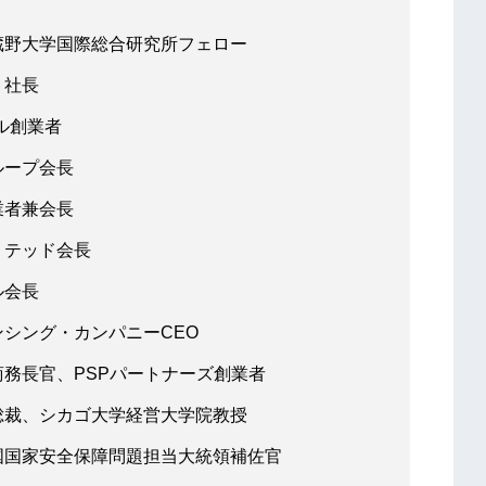
蔵野大学国際総合研究所フェロー
ト社長
ル創業者
ループ会長
業者兼会長
ミテッド会長
ル会長
シング・カンパニーCEO
務長官、PSPパートナーズ創業者
総裁、シカゴ大学経営大学院教授
国国家安全保障問題担当大統領補佐官