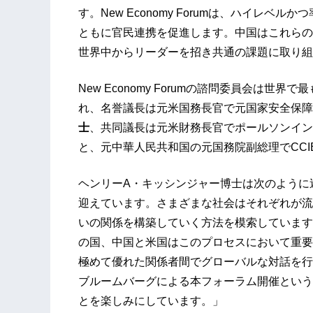
す。New Economy Forumは、ハイレ
ともに官民連携を促進します。中国はこれらの
世界中からリーダーを招き共通の課題に取り組
New Economy Forumの諮問委員会は
れ、名誉議長は元米国務長官で元国家安全保障
士
、共同議長は元米財務長官でポールソンイン
と、元中華人民共和国の元国務院副総理でCCI
ヘンリーA・キッシンジャー博士は次のように
迎えています。さまざまな社会はそれぞれが流
いの関係を構築していく方法を模索しています
の国、中国と米国はこのプロセスにおいて重要な役割
極めて優れた関係者間でグローバルな対話を行
ブルームバーグによる本フォーラム開催という
とを楽しみにしています。」