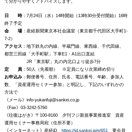
て分かりやすくアドバイスします。
日 時
：7月24日（水）14時開始（13時30分受付開始）16時
終了予定
会 場
：産経新聞東京本社会議室（東京都千代田区大手町1-
7-2）
アクセス
：地下鉄丸の内線、半蔵門線、東西線、千代田線、
都営三田線「大手町駅」下車E1・A1出口直結
JR「東京駅」丸の内北口より徒歩7分
定 員
：50人（先着順） ※定員になり次第締め切り
お申込み
：郵便番号、住所、氏名、電話番号、年齢、参加人
数、「資産運用セミナー参加」と明記し、下記のいずれかの
方法で
《メール》info-yukanfuji@sankei.co.jp
《Fax》03-3242-5760
《往復はがき》〒100‐8160 夕刊フジ新規事業推進室 資産
運用セミナー事務局宛（住所不要）
《インターネット》産経iD
https://id.sankei.jp/e/651
要会員