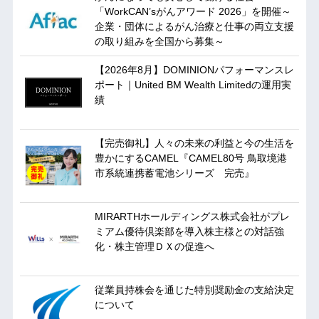
「WorkCAN’sがんアワード 2026」を開催～
企業・団体によるがん治療と仕事の両立支援
の取り組みを全国から募集～
【2026年8月】DOMINIONパフォーマンスレ
ポート｜United BM Wealth Limitedの運用実
績
【完売御礼】人々の未来の利益と今の生活を
豊かにするCAMEL『CAMEL80号 鳥取境港
市系統連携蓄電池シリーズ 完売』
MIRARTHホールディングス株式会社がプレ
ミアム優待倶楽部を導入株主様との対話強
化・株主管理ＤＸの促進へ
従業員持株会を通じた特別奨励金の支給決定
について