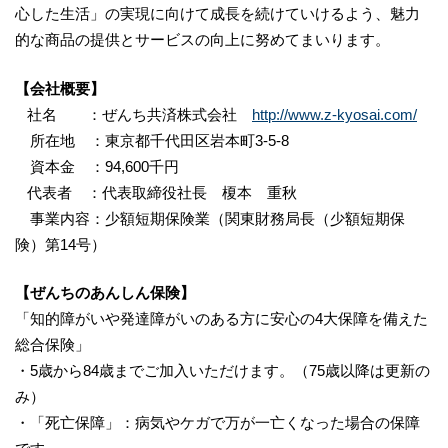
心した生活」の実現に向けて成長を続けていけるよう、魅力
的な商品の提供とサービスの向上に努めてまいります。
【会社概要】
社名 ：ぜんち共済株式会社
http://www.z-kyosai.com/
所在地 ：東京都千代田区岩本町3-5-8
資本金 ：94,600千円
代表者 ：代表取締役社長 榎本 重秋
事業内容：少額短期保険業（関東財務局長（少額短期保
険）第14号）
【ぜんちのあんしん保険】
「知的障がいや発達障がいのある方に安心の4大保障を備えた
総合保険」
・5歳から84歳までご加入いただけます。（75歳以降は更新の
み）
・「死亡保障」：病気やケガで万が一亡くなった場合の保障